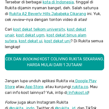
Tersebar di berbagai
kota di Indonesia
, tinggal di
Rukita dijamin nyaman banget, deh. Salah satunya
di
Rukita A2 Beverly Hills Jababeka Cikarang
ini. Yuk,
cek
review
-nya dengan tonton video di atas!
Cari
kost dekat telkom university
,
kost dekat
unair
,
kost dekat ugm
,
kost dekat binus alam
sutera
,
kost dekat ui
,
kost dekat unj
? Di Rukita semua
lengkap!
CEK DAN
BOOKING
KOST COLIVING RUKITA SEKARANG,
HARGA MULAI DARI 1 JUTAAN!
Jangan lupa unduh aplikasi Rukita via
Google Play
Store
atau
App Store,
atau kunjungi
rukita.co
. Mau
cari info kost lainnya? Yuk, intip d
i Infokost.id
!
Follow
juga akun Instagram Rukita
di
@rukita_indo
, Twitter di
@rukita_id
, dan TikTok