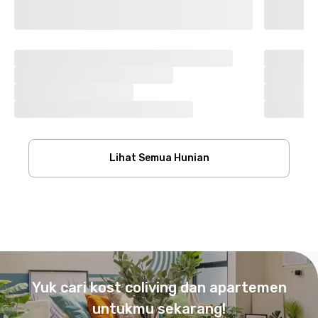
Lihat Semua Hunian
Footer
Yuk cari kost coliving dan apartemen
untukmu sekarang!