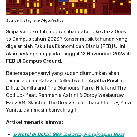
Source: Instagram/@jgtcfestival
Siapa yang sudah nggak sabar datang ke Jazz Goes
to Campus tahun 2023? Konser musik tahunan yang
digelar oleh Fakultas Ekonomi dan Bisnis (FEB) UI ini
akan berlangsung pada tanggal
12 November 2023 di
FEB UI Campus Ground.
Beberapa penyanyi yang sudah diumumkan akan
tampil adalah Batavia Collective ft. Agatha Pricilla,
Dikta, Danilla and The Glamours, Farrel Hilal and The
Godluck feat. Rahmania Astrini & Jordy Waelauruw,
Fariz RM, Skastra, The Groove feat. Tiara Effendy, Yura
Yunita, dan masih banyak lagi!
Artikel menarik lainnya:
5 Hotel di Dekat GBK Jakarta, Penginapan Buat