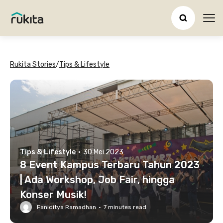
Ope
Rukita Stories
/
Tips & Lifestyle
Tips & Lifestyle
·
30 Mei 2023
8 Event Kampus Terbaru Tahun 2023
| Ada Workshop, Job Fair, hingga
Konser Musik!
Faniditya Ramadhan
·
7
minutes read