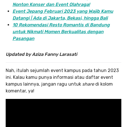
Nonton Konser dan Event Olahraga!
Event Jepang Februari 2023 yang Wajib Kamu
Datangi | Ada di Jakarta, Bekasi, hingga Bali
10 Rekomendasi Resto Romantis di Bandung
untuk Nikmati Momen Berkualitas dengan
Pasangan
Updated by Aziza Fanny Larasati
Nah, itulah sejumlah event kampus pada tahun 2023
ini. Kalau kamu punya informasi atau daftar event
kampus lainnya, jangan ragu untuk
share
di kolom
komentar, ya!