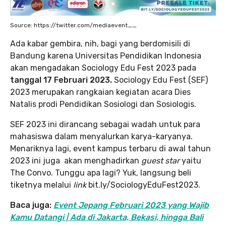
Source: https://twitter.com/mediaevent__
Ada kabar gembira, nih, bagi yang berdomisili di
Bandung karena Universitas Pendidikan Indonesia
akan mengadakan Sociology Edu Fest 2023 pada
tanggal 17 Februari 2023.
Sociology Edu Fest (SEF)
2023 merupakan rangkaian kegiatan acara Dies
Natalis prodi Pendidikan Sosiologi dan Sosiologis.
SEF 2023 ini dirancang sebagai wadah untuk para
mahasiswa dalam menyalurkan karya-karyanya.
Menariknya lagi, event kampus terbaru di awal tahun
2023 ini juga akan menghadirkan
guest star
yaitu
The Convo. Tunggu apa lagi? Yuk, langsung beli
tiketnya melalui
link
bit.ly/SociologyEduFest2023.
Baca juga:
Event Jepang Februari 2023 yang Wajib
Kamu Datangi | Ada di Jakarta, Bekasi, hingga Bali