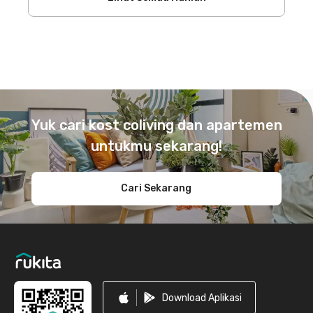
Footer
Yuk cari kost coliving dan apartemen
untukmu sekarang!
Cari Sekarang
Download Aplikasi