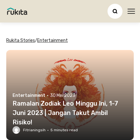
Ope
Rukita Stories
/
Entertainment
Entertainment
·
30 Mei 2023
Ramalan Zodiak Leo Minggu Ini, 1-7
Juni 2023 | Jangan Takut Ambil
Risiko!
Fitrianingsih
·
5
minutes read