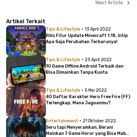
Next Article
Artikel Terkait
·
Tips & Lifestyle
13 April 2022
Rilis Fitur Update Minecraft 1.18, Intip
Apa Saja Perubahan Terbarunya!
·
Tips & Lifestyle
23 April 2022
10 Game Offline Android Terbaik dan
Bisa Dimainkan Tanpa Kuota
·
Tips & Lifestyle
5 Mei 2022
40 Daftar Karakter Hero Free Fire (FF)
Terlengkap, Mana Jagoanmu?
·
Entertainment
21 Oktober 2022
Seru tapi Menyeramkan, Berani
Mainkan 7 Game Horor yang Bisa Mabar