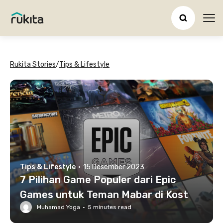
Ope
Rukita Stories
/
Tips & Lifestyle
Tips & Lifestyle
·
15 Desember 2023
7 Pilihan Game Populer dari Epic
Games untuk Teman Mabar di Kost
Muhamad Yoga
·
5
minutes read