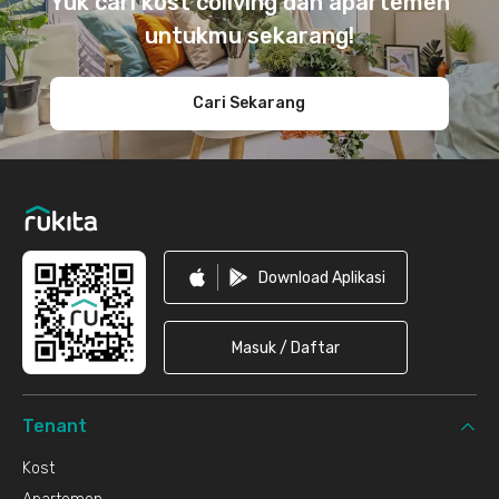
Yuk cari kost coliving dan apartemen
untukmu sekarang!
Cari Sekarang
Download Aplikasi
Masuk / Daftar
Tenant
Kost