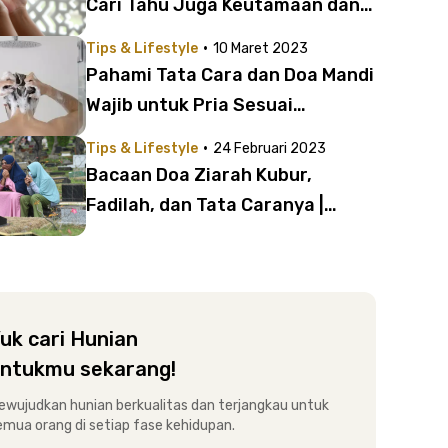
Cari Tahu Juga Keutamaan dan
Amalannya!
·
Tips & Lifestyle
10 Maret 2023
Pahami Tata Cara dan Doa Mandi
Wajib untuk Pria Sesuai
Tuntunan Rasulullah SAW
·
Tips & Lifestyle
24 Februari 2023
Bacaan Doa Ziarah Kubur,
Fadilah, dan Tata Caranya |
Lengkap dengan Arab Latin dan
Artinya!
uk cari Hunian
ntukmu sekarang!
ewujudkan hunian berkualitas dan terjangkau untuk
emua orang di setiap fase kehidupan.