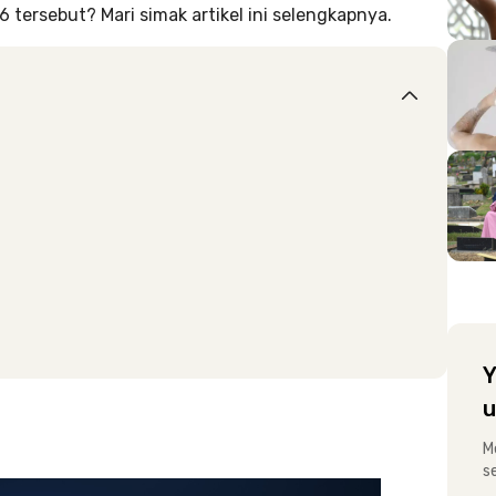
tersebut? Mari simak artikel ini selengkapnya.
Y
u
M
s