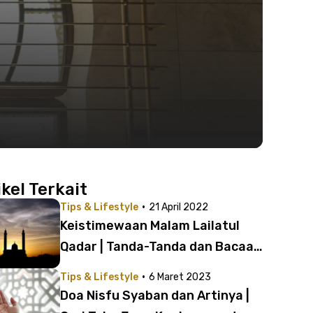
ikel Terkait
·
Tips & Lifestyle
21 April 2022
Keistimewaan Malam Lailatul
Qadar | Tanda-Tanda dan Bacaan
Doa
·
Tips & Lifestyle
6 Maret 2023
Doa Nisfu Syaban dan Artinya |