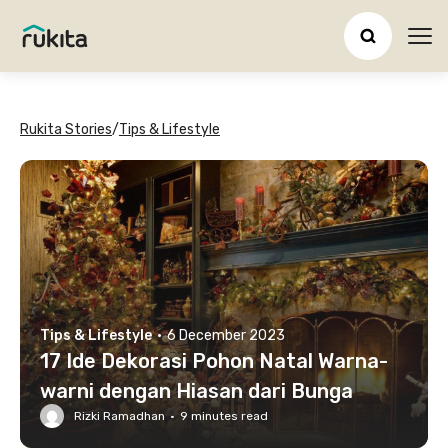
Ope
Rukita Stories
/
Tips & Lifestyle
Tips & Lifestyle
·
6 December 2023
17 Ide Dekorasi Pohon Natal Warna-
warni dengan Hiasan dari Bunga
Rizki Ramadhan
·
9
minutes read