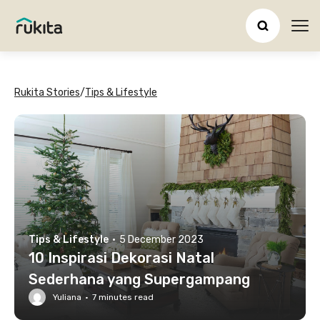
Ope
Rukita Stories
/
Tips & Lifestyle
Tips & Lifestyle
·
5 December 2023
10 Inspirasi Dekorasi Natal
Sederhana yang Supergampang
Yuliana
·
7
minutes read