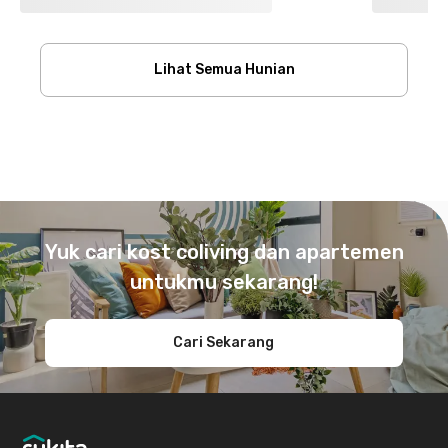
Lihat Semua Hunian
Footer
Yuk cari kost coliving dan apartemen
untukmu sekarang!
Cari Sekarang