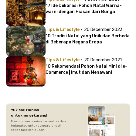
17 Ide Dekorasi Pohon Natal Warna-
warni dengan Hiasan dari Bunga
·
Tips & Lifestyle
20 December 2023
10 Tradisi Natal yang Unik dan Berbeda
di Beberapa Negara Eropa
·
Tips & Lifestyle
20 December 2021
10 Rekomendasi Pohon Natal Mini di e-
Commerce | Imut dan Menawan!
Yuk cari Hunian
untukmu sekarang!
Mewujudkan hunian berkualitas dan
terjangkau untuk semua orang di
setiap fase kehidupan.