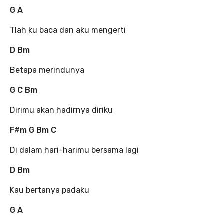
G A
Tlah ku baca dan aku mengerti
D Bm
Betapa merindunya
G C Bm
Dirimu akan hadirnya diriku
F#m G Bm C
Di dalam hari-harimu bersama lagi
D Bm
Kau bertanya padaku
G A