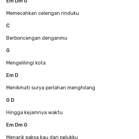
Em Dm G
Memecahkan celengan rinduku
C
Berboncengan denganmu
G
Mengelilingi kota
Em D
Menikmati surya perlahan menghilang
G D
Hingga kejamnya waktu
Em Dm G
Menarik paksa kau dari pelukku