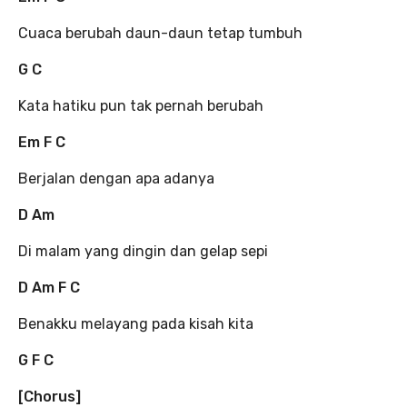
Cuaca berubah daun-daun tetap tumbuh
G C
Kata hatiku pun tak pernah berubah
Em F C
Berjalan dengan apa adanya
D Am
Di malam yang dingin dan gelap sepi
D Am F C
Benakku melayang pada kisah kita
G F C
[Chorus]