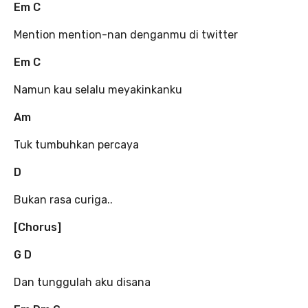
Em C
Mention mention-nan denganmu di twitter
Em C
Namun kau selalu meyakinkanku
Am
Tuk tumbuhkan percaya
D
Bukan rasa curiga..
[Chorus]
G D
Dan tunggulah aku disana