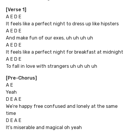
[Verse 1]
A E D E
It feels like a perfect night to dress up like hipsters
A E D E
And make fun of our exes, uh uh uh uh
A E D E
It feels like a perfect night for breakfast at midnight
A E D E
To fall in love with strangers uh uh uh uh
[Pre-Chorus]
A E
Yeah
D E A E
We’re happy free confused and lonely at the same
time
D E A E
It’s miserable and magical oh yeah