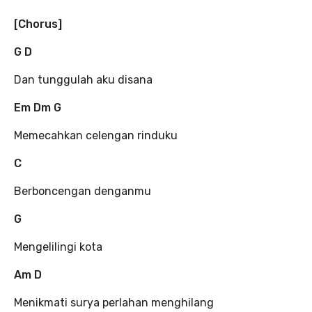
[Chorus]
G D
Dan tunggulah aku disana
Em Dm G
Memecahkan celengan rinduku
C
Berboncengan denganmu
G
Mengelilingi kota
Am D
Menikmati surya perlahan menghilang