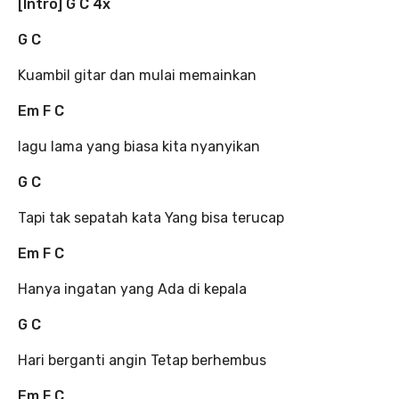
[Intro] G C 4x
G C
Kuambil gitar dan mulai memainkan
Em F C
lagu lama yang biasa kita nyanyikan
G C
Tapi tak sepatah kata Yang bisa terucap
Em F C
Hanya ingatan yang Ada di kepala
G C
Hari berganti angin Tetap berhembus
Em F C