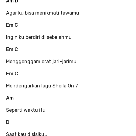
Am D
Agar ku bisa menikmati tawamu
Em C
Ingin ku berdiri di sebelahmu
Em C
Menggenggam erat jari-jarimu
Em C
Mendengarkan lagu Sheila On 7
Am
Seperti waktu itu
D
Saat kau disisiku…