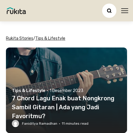
Ope
Rukita Stories
/
Tips & Lifestyle
Tips & Lifestyle
·
1 Desember 2023
7 Chord Lagu Enak buat Nongkrong
Sambil Gitaran | Ada yang Jadi
Favoritmu?
Faniditya Ramadhan
·
11
minutes read