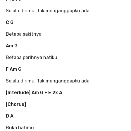
Selalu dirimu, Tak menganggapku ada
C G
Betapa sakitnya
Am G
Betapa perihnya hatiku
F Am G
Selalu dirimu, Tak menganggapku ada
[Interlude] Am G F E 2x A
[Chorus]
D A
Buka hatimu …