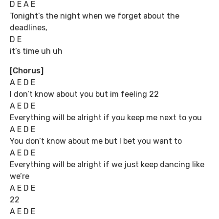
D E A E
Tonight’s the night when we forget about the
deadlines,
D E
it’s time uh uh
[Chorus]
A E D E
I don’t know about you but im feeling 22
A E D E
Everything will be alright if you keep me next to you
A E D E
You don’t know about me but I bet you want to
A E D E
Everything will be alright if we just keep dancing like
we’re
A E D E
22
A E D E