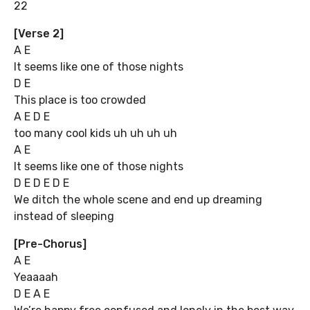
22
[Verse 2]
A E
It seems like one of those nights
D E
This place is too crowded
A E D E
too many cool kids uh uh uh uh
A E
It seems like one of those nights
D E D E D E
We ditch the whole scene and end up dreaming
instead of sleeping
[Pre-Chorus]
A E
Yeaaaah
D E A E