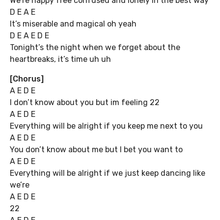
We’re happy free confused and lonely in the best way
D E A E
It’s miserable and magical oh yeah
D E A E D E
Tonight’s the night when we forget about the
heartbreaks, it’s time uh uh
[Chorus]
A E D E
I don’t know about you but im feeling 22
A E D E
Everything will be alright if you keep me next to you
A E D E
You don’t know about me but I bet you want to
A E D E
Everything will be alright if we just keep dancing like
we’re
A E D E
22