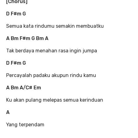
[Chorus]
D F#m G
Semua kata rindumu semakin membuatku
A Bm F#m G Bm A
Tak berdaya menahan rasa ingin jumpa
D F#m G
Percayalah padaku akupun rindu kamu
A Bm A/C# Em
Ku akan pulang melepas semua kerinduan
A
Yang terpendam