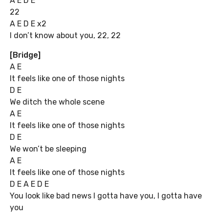
A E D E
22
A E D E x2
I don’t know about you, 22, 22
[Bridge]
A E
It feels like one of those nights
D E
We ditch the whole scene
A E
It feels like one of those nights
D E
We won’t be sleeping
A E
It feels like one of those nights
D E A E D E
You look like bad news I gotta have you, I gotta have
you