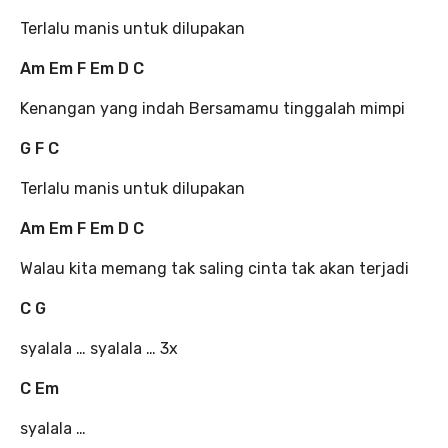
Terlalu manis untuk dilupakan
Am Em F Em D C
Kenangan yang indah Bersamamu tinggalah mimpi
G F C
Terlalu manis untuk dilupakan
Am Em F Em D C
Walau kita memang tak saling cinta tak akan terjadi
C G
syalala … syalala … 3x
C Em
syalala …