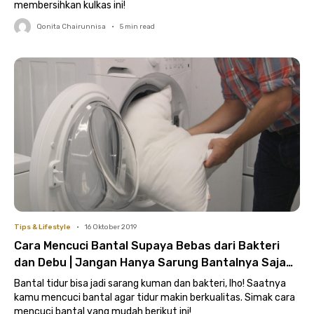
membersihkan kulkas ini!
Qonita Chairunnisa
•
5
min read
Tips & Lifestyle
•
16 Oktober 2019
Cara Mencuci Bantal Supaya Bebas dari Bakteri
dan Debu | Jangan Hanya Sarung Bantalnya Saja
yang Dicuci
Bantal tidur bisa jadi sarang kuman dan bakteri, lho! Saatnya
kamu mencuci bantal agar tidur makin berkualitas. Simak cara
mencuci bantal yang mudah berikut ini!