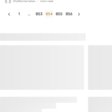
Chikitta Carnelian
•
6
min read
1
...
853
854
855
856