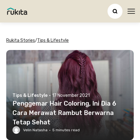
Ope
Rukita Stories
/
Tips & Lifestyle
Tips & Lifestyle
·
17 November 2021
Penggemar Hair Coloring, Ini Dia 6
Cara Merawat Rambut Berwarna
Tetap Sehat
Velin Natasha
·
5
minutes read