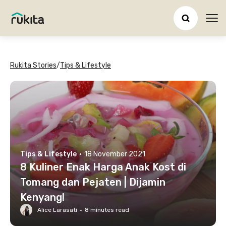
Ope
Rukita Stories
/
Tips & Lifestyle
Tips & Lifestyle
·
18 November 2021
8 Kuliner Enak Harga Anak Kost di
Tomang dan Pejaten | Dijamin
Kenyang!
Alice Larasati
·
8
minutes read