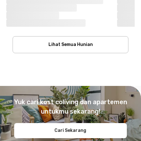
Lihat Semua Hunian
Footer
Yuk cari kost coliving dan apartemen
untukmu sekarang!
Cari Sekarang