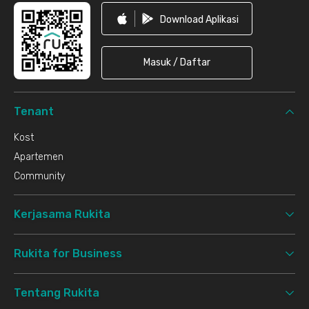
Download Aplikasi
Masuk / Daftar
Tenant
Kost
Apartemen
Community
Kerjasama Rukita
Rukita for Business
Tentang Rukita