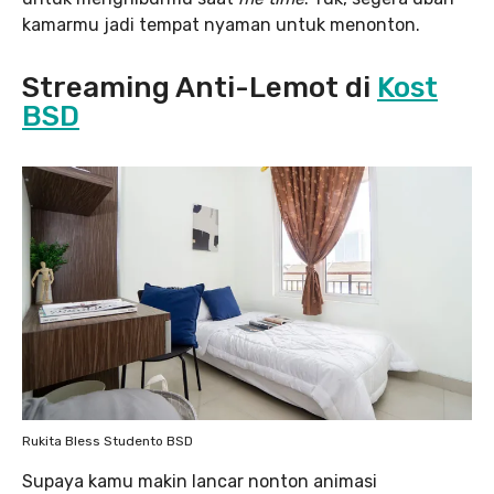
kamarmu jadi tempat nyaman untuk menonton.
Streaming Anti-Lemot di
Kost
BSD
Rukita Bless Studento BSD
Supaya kamu makin lancar nonton animasi