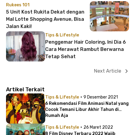
Rukees 101
5 Unit Kost Rukita Dekat dengan
Mal Lotte Shopping Avenue, Bisa
Jalan Kaki!
Tips & Lifestyle
Penggemar Hair Coloring, Ini Dia 6
Cara Merawat Rambut Berwarna
Tetap Sehat
Next Article
Artikel Terkait
·
Tips & Lifestyle
9 Desember 2021
6 Rekomendasi Film Animasi Natal yang
Cocok Temani Libur Akhir Tahun di
Rumah Aja
·
Tips & Lifestyle
26 Maret 2022
8 Film Disney Terbaru 2022 Wajib