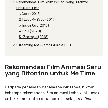
Rekomendasi Film Animasi Seru yang Ditonton
untuk Me Time
1. Coco (2017)
2. I Lost My Body (2019)
3. Inside Out (2015)
4. Soul (2020)
5. Zootopia (2016)
Streaming Anti-Lemot di Kost BSD
Rekomendasi Film Animasi Seru
yang Ditonton untuk Me Time
Daripada penasaran bagaimana ceritanya, nikmati
beberapa rekomendasi film animasi terbaik ini. Layak
untuk kamu tonton di kamar kost selagi
me time
.