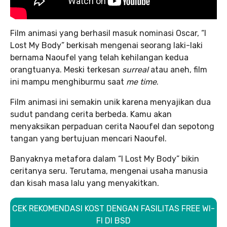
Film animasi yang berhasil masuk nominasi Oscar, “I
Lost My Body” berkisah mengenai seorang laki-laki
bernama Naoufel yang telah kehilangan kedua
orangtuanya. Meski terkesan
surreal
atau aneh, film
ini mampu menghiburmu saat
me time
.
Film animasi ini semakin unik karena menyajikan dua
sudut pandang cerita berbeda. Kamu akan
menyaksikan perpaduan cerita Naoufel dan sepotong
tangan yang bertujuan mencari Naoufel.
Banyaknya metafora dalam “I Lost My Body” bikin
ceritanya seru. Terutama, mengenai usaha manusia
dan kisah masa lalu yang menyakitkan.
CEK REKOMENDASI KOST DENGAN FASILITAS FREE WI-
FI DI BSD