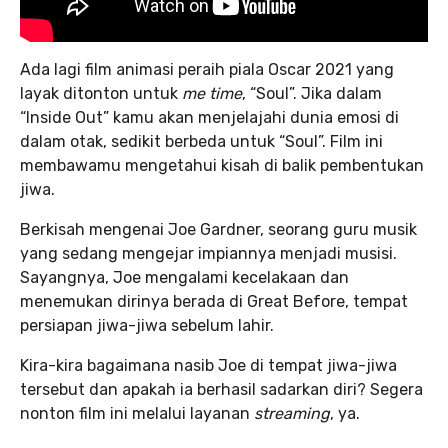
Ada lagi film animasi peraih piala Oscar 2021 yang
layak ditonton untuk
me time
, “Soul”. Jika dalam
“Inside Out” kamu akan menjelajahi dunia emosi di
dalam otak, sedikit berbeda untuk “Soul”. Film ini
membawamu mengetahui kisah di balik pembentukan
jiwa.
Berkisah mengenai Joe Gardner, seorang guru musik
yang sedang mengejar impiannya menjadi musisi.
Sayangnya, Joe mengalami kecelakaan dan
menemukan dirinya berada di Great Before, tempat
persiapan jiwa-jiwa sebelum lahir.
Kira-kira bagaimana nasib Joe di tempat jiwa-jiwa
tersebut dan apakah ia berhasil sadarkan diri? Segera
nonton film ini melalui layanan
streaming
, ya.