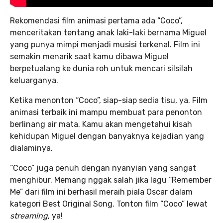
Rekomendasi film animasi pertama ada “Coco”,
menceritakan tentang anak laki-laki bernama Miguel
yang punya mimpi menjadi musisi terkenal. Film ini
semakin menarik saat kamu dibawa Miguel
berpetualang ke dunia roh untuk mencari silsilah
keluarganya.
Ketika menonton “Coco”, siap-siap sedia tisu, ya. Film
animasi terbaik ini mampu membuat para penonton
berlinang air mata. Kamu akan mengetahui kisah
kehidupan Miguel dengan banyaknya kejadian yang
dialaminya.
“Coco” juga penuh dengan nyanyian yang sangat
menghibur. Memang nggak salah jika lagu “Remember
Me” dari film ini berhasil meraih piala Oscar dalam
kategori Best Original Song. Tonton film “Coco” lewat
streaming
, ya!