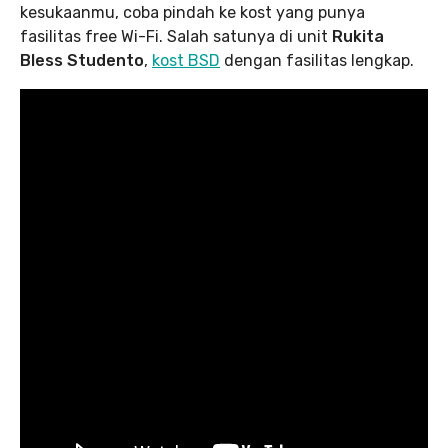
kesukaanmu, coba pindah ke kost yang punya
fasilitas free Wi-Fi. Salah satunya di unit
Rukita
Bless Studento
,
kost BSD
dengan fasilitas lengkap.