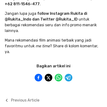
+62 811-1546-477
.
Jangan lupa juga
follow Instagram Rukita di
@Rukita_Indo dan Twitter @Rukita_ID
untuk
berbagai rekomendasi seru dan info promo menarik
lainnya.
Mana rekomendasi film animasi terbaik yang jadi
favoritmu untuk
me time
? Share di kolom komentar,
ya.
Bagikan artikel ini
Previous Article