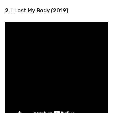
2. I Lost My Body (2019)