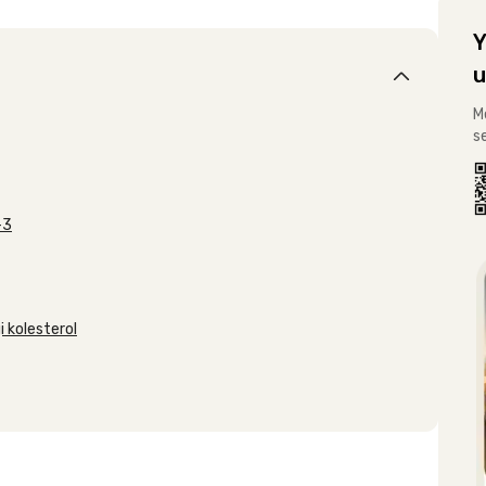
Y
u
M
s
-3
 kolesterol