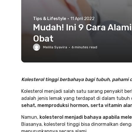
Tips & Lifestyle
·
11 April 2022
Mudah! Ini 9 Cara Alam
Obat
Meilila Syavira
·
6
minutes read
Kolesterol tinggi berbahaya bagi tubuh, pahami 
Kolesterol menjadi salah satu sarang penyakit ber
adalah jenis lemak yang terdapat di dalam tubuh
sehat, memproduksi hormon, serta vitamin alam
Namun,
kolesterol menjadi bahaya apabila mele
Biasanya, kolesterol tinggi bisa dinormalkan den
menurunkannya secara alami.