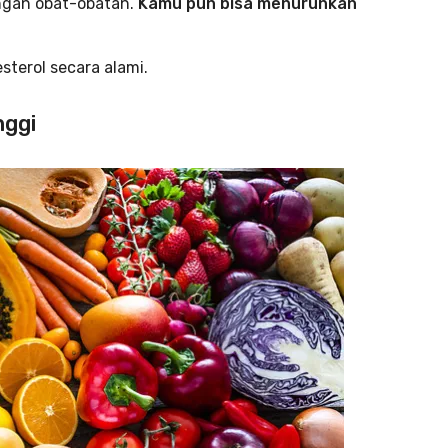
engan obat-obatan.
Kamu pun bisa menurunkan
sterol secara alami.
nggi