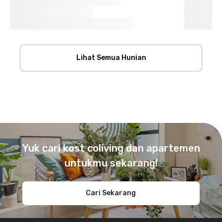
Lihat Semua Hunian
Footer
Yuk cari kost coliving dan apartemen
untukmu sekarang!
Cari Sekarang