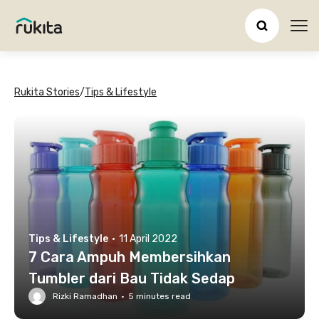
Ope
Rukita Stories
/
Tips & Lifestyle
Tips & Lifestyle
·
11 April 2022
7 Cara Ampuh Membersihkan
Tumbler dari Bau Tidak Sedap
Rizki Ramadhan
·
5
minutes read