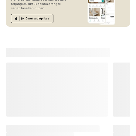
terjangkau untuk semua orang di
setiap fase kehidupan.
Download
Aplikasi