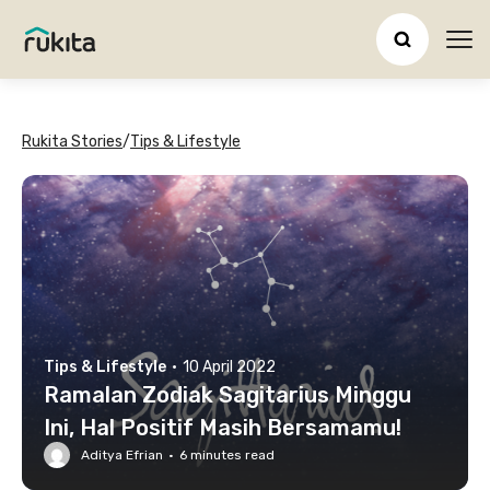
Ope
Rukita Stories
/
Tips & Lifestyle
Tips & Lifestyle
·
10 April 2022
Ramalan Zodiak Sagitarius Minggu
Ini, Hal Positif Masih Bersamamu!
Aditya Efrian
·
6
minutes read