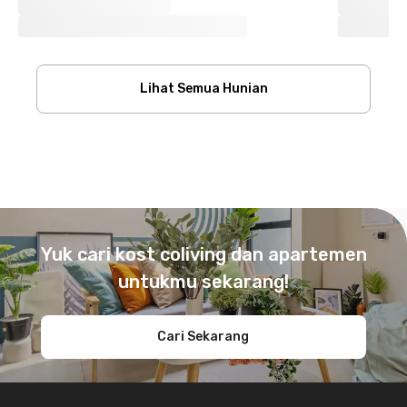
Lihat Semua Hunian
Footer
Yuk cari kost coliving dan apartemen
untukmu sekarang!
Cari Sekarang