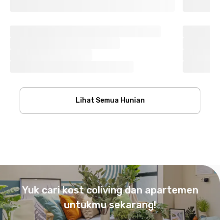
Lihat Semua Hunian
Footer
Yuk cari kost coliving dan apartemen
untukmu sekarang!