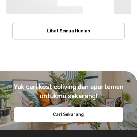
Lihat Semua Hunian
Footer
Yuk cari kost coliving dan apartemen
untukmu sekarang!
Cari Sekarang