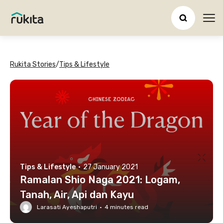
Ope
Rukita Stories
/
Tips & Lifestyle
Tips & Lifestyle
·
27 January 2021
Ramalan Shio Naga 2021: Logam,
Tanah, Air, Api dan Kayu
Larasati Ayeshaputri
·
4
minutes read