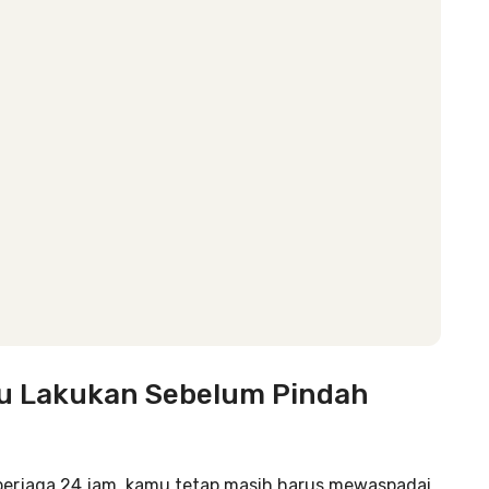
mu Lakukan Sebelum Pindah
berjaga 24 jam, kamu tetap masih harus mewaspadai