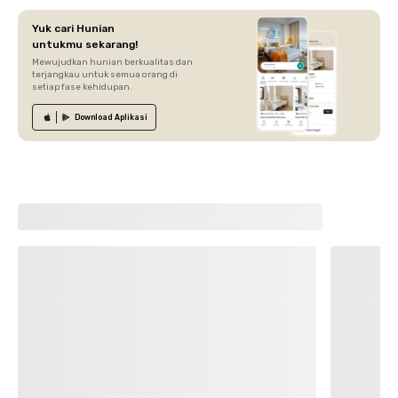
Yuk cari Hunian
untukmu sekarang!
Mewujudkan hunian berkualitas dan
terjangkau untuk semua orang di
setiap fase kehidupan.
Download
Aplikasi