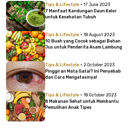
·
Tips & Lifestyle
17 June 2023
7 Manfaat Kandungan Daun Kelor
untuk Kesehatan Tubuh
·
Tips & Lifestyle
18 August 2023
10 Buah yang Cocok sebagai Bahan
Jus untuk Penderita Asam Lambung
·
Tips & Lifestyle
2 October 2023
Pinggiran Mata Gatal? Ini Penyebab
dan Cara Mengatasinya!
·
Tips & Lifestyle
18 October 2023
8 Makanan Sehat untuk Membantu
Pemulihan Anak Tipes