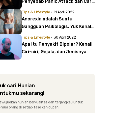
Penyebab Panic Attack dan Cara
Mengatasinya
·
Tips & Lifestyle
11 April 2022
Anorexia adalah Suatu
Gangguan Psikologis, Yuk Kenali
Penyebabnya!
·
Tips & Lifestyle
30 April 2022
Apa Itu Penyakit Bipolar? Kenali
Ciri-ciri, Gejala, dan Jenisnya
uk cari Hunian
ntukmu sekarang!
ewujudkan hunian berkualitas dan terjangkau untuk
emua orang di setiap fase kehidupan.