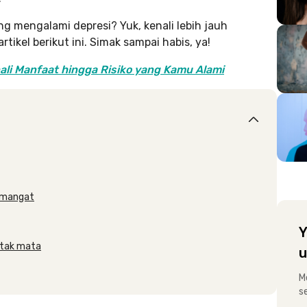
g mengalami depresi? Yuk, kenali lebih jauh
tikel berikut ini. Simak sampai habis, ya!
nali Manfaat hingga Risiko yang Kamu Alami
semangat
Y
ontak mata
u
M
s