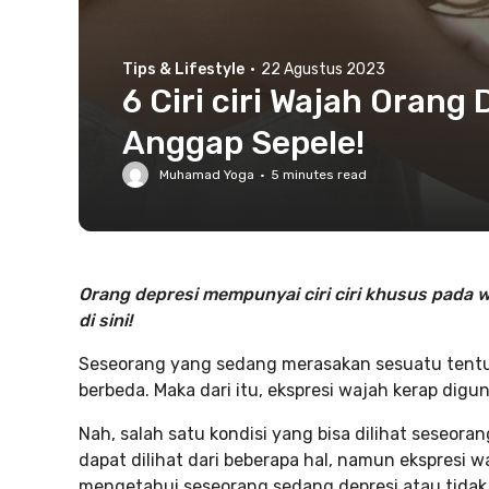
Tips & Lifestyle
·
22 Agustus 2023
6 Ciri ciri Wajah Orang
Anggap Sepele!
Muhamad Yoga
·
5
minutes read
Orang depresi mempunyai ciri ciri khusus pada wa
di sini!
Seseorang yang sedang merasakan sesuatu tentun
berbeda. Maka dari itu, ekspresi wajah kerap dig
Nah, salah satu kondisi yang bisa dilihat seseora
dapat dilihat dari beberapa hal, namun ekspresi
mengetahui seseorang sedang depresi atau tidak