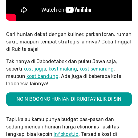
Cari hunian dekat dengan kuliner, perkantoran, rumah
sakit, maupun tempat strategis lainnya? Coba tinggal
di Rukita saja!
Tak hanya di Jabodetabek dan pulau Jawa saja,
seperti
kost jogja
,
kost malang
,
kost semarang
,
maupun
kost bandung
. Ada juga di beberapa kota
Indonesia lainnya!
INGIN BOOKING HUNIAN DI RUKITA? KLIK DI SINI
Tapi, kalau kamu punya budget pas-pasan dan
sedang mencari hunian harga ekonomis fasilitas
lengkap, bisa kepoin
Infokost.id
. Tersedia kost di