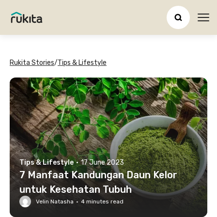
Ope
Rukita Stories
/
Tips & Lifestyle
Tips & Lifestyle
·
17 June 2023
7 Manfaat Kandungan Daun Kelor
untuk Kesehatan Tubuh
Velin Natasha
·
4
minutes read