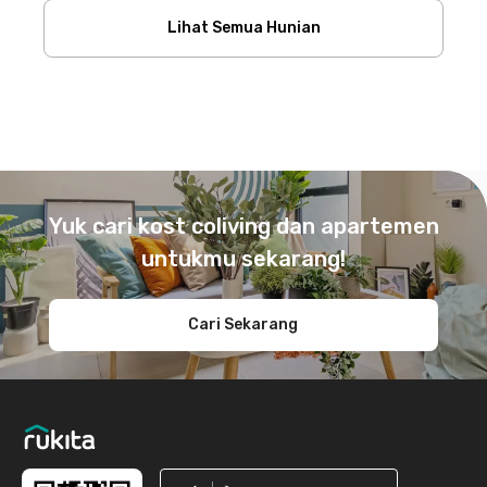
Lihat Semua Hunian
Footer
Yuk cari kost coliving dan apartemen
untukmu sekarang!
Cari Sekarang