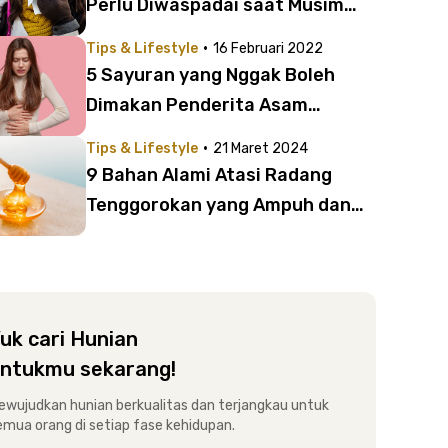
Perlu Diwaspadai saat Musim
Hujan
·
Tips & Lifestyle
16 Februari 2022
5 Sayuran yang Nggak Boleh
Dimakan Penderita Asam
Lambung, Anak Kost Wajib Tahu
·
Tips & Lifestyle
21 Maret 2024
9 Bahan Alami Atasi Radang
Tenggorokan yang Ampuh dan
Mudah Ditemukan
uk cari Hunian
ntukmu sekarang!
ewujudkan hunian berkualitas dan terjangkau untuk
emua orang di setiap fase kehidupan.