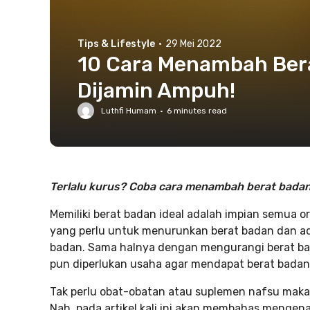
Tips & Lifestyle
·
29 Mei 2022
10 Cara Menambah Bera
Dijamin Ampuh!
Luthfi Humam
·
6
minutes read
Terlalu kurus? Coba cara menambah berat badan 
Memiliki berat badan ideal adalah impian semua o
yang perlu untuk menurunkan berat badan dan a
badan. Sama halnya dengan mengurangi berat b
pun diperlukan usaha agar mendapat berat badan 
Tak perlu obat-obatan atau suplemen nafsu mak
Nah, pada artikel kali ini akan membahas menge