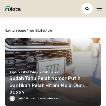
Ope
Rukita Stories
/
Tips & Lifestyle
Tips & Lifestyle
·
29 Mei 2022
Sudah Tahu Pelat Nomor Putih
Gantikan Pelat Hitam Mulai Juni
2022?
Luthfi Humam
·
6
minutes read