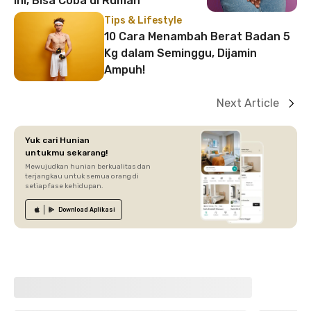
Ini, Bisa Coba di Rumah
Tips & Lifestyle
10 Cara Menambah Berat Badan 5
Kg dalam Seminggu, Dijamin
Ampuh!
Next Article
Yuk cari Hunian
untukmu sekarang!
Mewujudkan hunian berkualitas dan
terjangkau untuk semua orang di
setiap fase kehidupan.
Download
Aplikasi