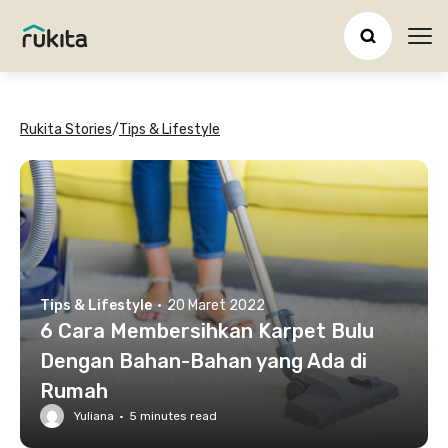
Ope
Rukita Stories
/
Tips & Lifestyle
Tips & Lifestyle
·
20 Maret 2022
6 Cara Membersihkan Karpet Bulu
Dengan Bahan-Bahan yang Ada di
Rumah
Yuliana
·
5
minutes read