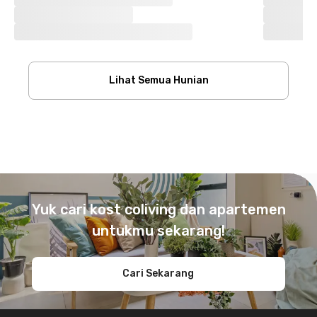
Lihat Semua Hunian
Footer
Yuk cari kost coliving dan apartemen
untukmu sekarang!
Cari Sekarang