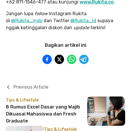
+62 811-1546-477 atau kunjungi
www.Rukita.co
.
Jangan lupa
follow
Instagram Rukita
di
@Rukita_indo
dan Twitter
@Rukita_id
supaya
nggak ketinggalan diskon dan
update
terkini!
Bagikan artikel ini
Previous Article
Tips & Lifestyle
8 Rumus Excel Dasar yang Wajib
Dikuasai Mahasiswa dan Fresh
Graduate
Tips & Lifestyle