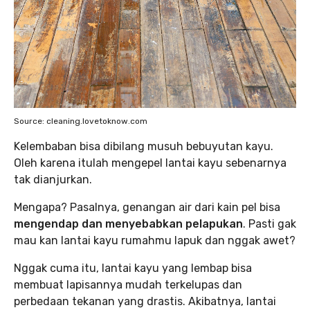
Source: cleaning.lovetoknow.com
Kelembaban bisa dibilang musuh bebuyutan kayu.
Oleh karena itulah mengepel lantai kayu sebenarnya
tak dianjurkan.
Mengapa? Pasalnya, genangan air dari kain pel bisa
mengendap dan menyebabkan pelapukan
. Pasti gak
mau kan lantai kayu rumahmu lapuk dan nggak awet?
Nggak cuma itu, lantai kayu yang lembap bisa
membuat lapisannya mudah terkelupas dan
perbedaan tekanan yang drastis. Akibatnya, lantai