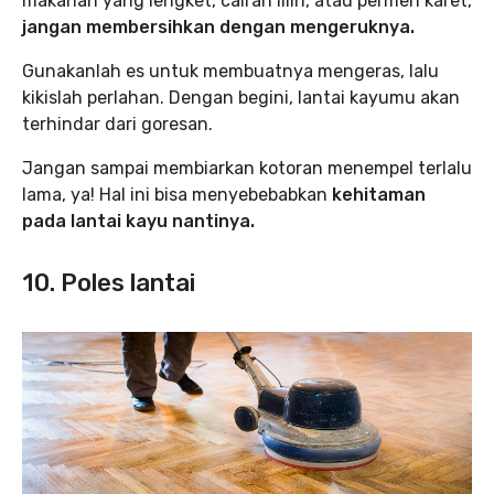
makanan yang lengket, cairan lilin, atau permen karet,
jangan membersihkan dengan mengeruknya.
Gunakanlah es untuk membuatnya mengeras, lalu
kikislah perlahan. Dengan begini, lantai kayumu akan
terhindar dari goresan.
Jangan sampai membiarkan kotoran menempel terlalu
lama, ya! Hal ini bisa menyebebabkan
kehitaman
pada lantai kayu nantinya.
10. Poles lantai