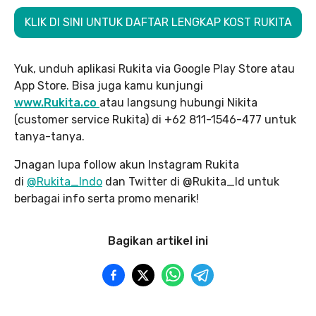
KLIK DI SINI UNTUK DAFTAR LENGKAP KOST RUKITA
Yuk, unduh aplikasi Rukita via Google Play Store atau
App Store. Bisa juga kamu kunjungi
www.Rukita.co
atau langsung hubungi Nikita
(customer service Rukita) di +62 811-1546-477 untuk
tanya-tanya.
Jnagan lupa follow akun Instagram Rukita
di
@Rukita_Indo
dan Twitter di @Rukita_Id untuk
berbagai info serta promo menarik!
Bagikan artikel ini