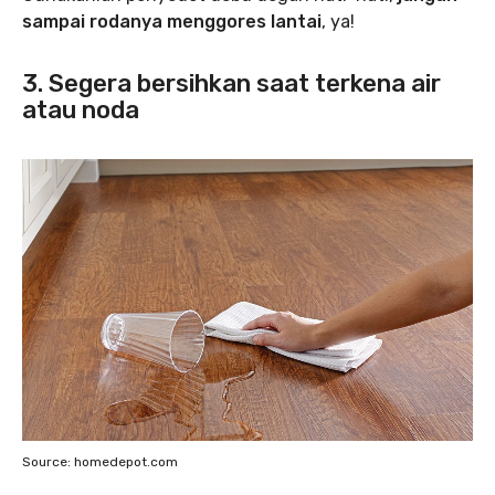
sampai rodanya menggores lantai
, ya!
3. Segera bersihkan saat terkena air
atau noda
Source: homedepot.com