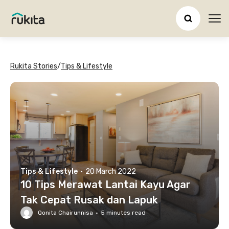
Ope
Rukita Stories
/
Tips & Lifestyle
Tips & Lifestyle
·
20 March 2022
10 Tips Merawat Lantai Kayu Agar
Tak Cepat Rusak dan Lapuk
Qonita Chairunnisa
·
5
minutes read