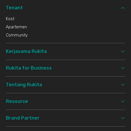
Tenant
Kost
Apartemen
Community
Kerjasama Rukita
Rukita for Business
Tentang Rukita
Resource
Brand Partner