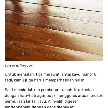
Source: huffpost.com
Untuk menjalani tips merawat lantai kayu nomor 8
tadi, kamu juga harus memperhatikan hal ini!
Saat memindahkan perabotan rumah, lakukanlah
dengan hati-hati agar tidak menggores atau merusak
permukaan lantai kayu. Alih-alih digeser,
pindahkanlah dengan cara diangkat.