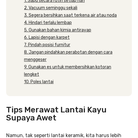
1. Sapu secara rutin setiap hari
2. Vacuum seminggu sekali
3. Segera bersihkan saat terkena air atau noda
4. Hindari terlalu lembap
5. Gunakan bahan kimia antirayap
6. Lapisi dengan karpet
7. Pindah posisi furnitur
8. Jangan pindahkan perabotan dengan cara
menggeser
9. Gunakan es untuk membersihkan kotoran
lengket
10. Poles lantai
Tips Merawat Lantai Kayu
Supaya Awet
Namun, tak seperti lantai keramik, kita harus lebih