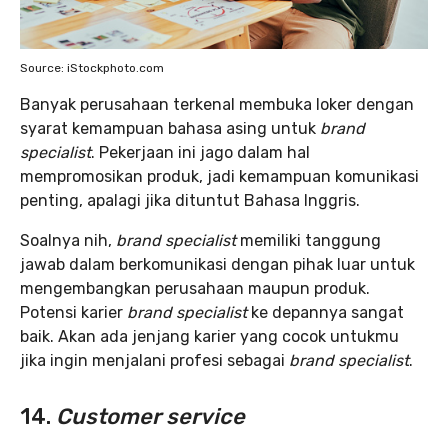
Source: iStockphoto.com
Banyak perusahaan terkenal membuka loker dengan
syarat kemampuan bahasa asing untuk
brand
specialist
. Pekerjaan ini jago dalam hal
mempromosikan produk, jadi kemampuan komunikasi
penting, apalagi jika dituntut Bahasa Inggris.
Soalnya nih,
brand specialist
memiliki tanggung
jawab dalam berkomunikasi dengan pihak luar untuk
mengembangkan perusahaan maupun produk.
Potensi karier
brand specialist
ke depannya sangat
baik. Akan ada jenjang karier yang cocok untukmu
jika ingin menjalani profesi sebagai
brand specialist
.
14.
Customer service