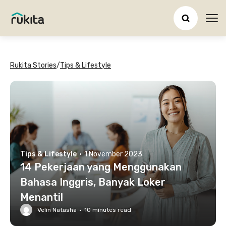
Ope
Rukita Stories
/
Tips & Lifestyle
Tips & Lifestyle
·
1 November 2023
14 Pekerjaan yang Menggunakan
Bahasa Inggris, Banyak Loker
Menanti!
Velin Natasha
·
10
minutes read