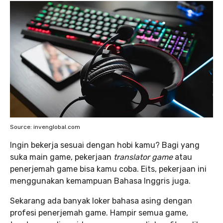
Source: invenglobal.com
Ingin bekerja sesuai dengan hobi kamu? Bagi yang
suka main game, pekerjaan
translator game
atau
penerjemah game bisa kamu coba. Eits, pekerjaan ini
menggunakan kemampuan Bahasa Inggris juga.
Sekarang ada banyak loker bahasa asing dengan
profesi penerjemah game. Hampir semua game,