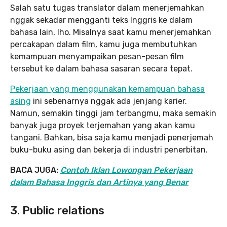
Salah satu tugas translator dalam menerjemahkan
nggak sekadar mengganti teks Inggris ke dalam
bahasa lain, lho. Misalnya saat kamu menerjemahkan
percakapan dalam film, kamu juga membutuhkan
kemampuan menyampaikan pesan-pesan film
tersebut ke dalam bahasa sasaran secara tepat.
Pekerjaan yang menggunakan kemampuan bahasa
asing
ini sebenarnya nggak ada jenjang karier.
Namun, semakin tinggi jam terbangmu, maka semakin
banyak juga proyek terjemahan yang akan kamu
tangani. Bahkan, bisa saja kamu menjadi penerjemah
buku-buku asing
dan bekerja di industri penerbitan.
BACA JUGA:
Contoh Iklan Lowongan Pekerjaan
dalam Bahasa Inggris dan Artinya yang Benar
3. Public relations