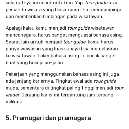
selanjutnya ini cocok untukmu. Yap,
tour guide
atau
pemandu wisata yang biasa kamu lihat mendampingi
dan memberikan bimbingan pada wisatawan.
Apalagi kalau kamu menjadi
tour guide
wisatawan
mancanegara, harus banget menguasai bahasa asing.
Syarat lain untuk menjadi
tour guide
, kamu harus
punya wawasan yang luas supaya bisa menjelaskan
ke wisatawan. Loker bahasa asing ini cocok banget
buat yang hobi jalan-jalan.
Pekerjaan yang menggunakan bahasa asing ini juga
ada jenjang kariernya. Tingkat awal ada
tour guide
muda, sementara di tingkat paling tinggi menjadi
tour
leader
. Jenjang karier ini tergantung jam terbang
milikmu.
5. Pramugari dan pramugara