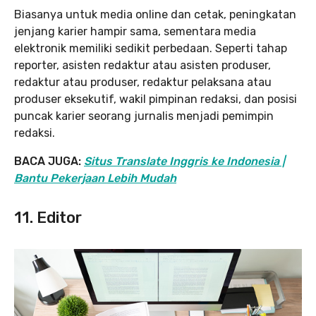
Biasanya untuk media online dan cetak, peningkatan
jenjang karier hampir sama, sementara media
elektronik memiliki sedikit perbedaan. Seperti tahap
reporter, asisten redaktur atau asisten produser,
redaktur atau produser, redaktur pelaksana atau
produser eksekutif, wakil pimpinan redaksi, dan posisi
puncak karier seorang jurnalis menjadi pemimpin
redaksi.
BACA JUGA:
Situs Translate Inggris ke Indonesia |
Bantu Pekerjaan Lebih Mudah
11. Editor