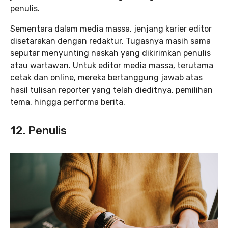
penulis.
Sementara dalam media massa, jenjang karier editor
disetarakan dengan redaktur. Tugasnya masih sama
seputar menyunting naskah yang dikirimkan penulis
atau wartawan. Untuk editor media massa, terutama
cetak dan online, mereka bertanggung jawab atas
hasil tulisan reporter yang telah dieditnya, pemilihan
tema, hingga performa berita.
12. Penulis