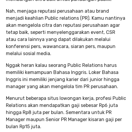
Nah, menjaga reputasi perusahaan atau brand
menjadi keahlian Public relations (PR). Kamu nantinya
akan mengelola citra dan reputasi perusahaan agar
tetap baik, seperti menyelenggarakan event, CSR
atau cara lainnya yang dapat dilakukan melalui
konferensi pers, wawancara, siaran pers, maupun
melalui sosial media.
Nggak heran kalau seorang Public Relations harus
memiliki kemampuan Bahasa Inggris. Loker Bahasa
Inggris ini memiliki jenjang karier dari junior hingga
manager yang akan mengelola tim PR perusahaan.
Menurut beberapa situs lowongan kerja, profesi Public
Relations akan mendapatkan gaji sebesar Rp6 juta
hingga Rp8 juta per bulan. Sementara untuk PR
Manager maupun Senior PR Manager kisaran gaji per
bulan Rp15 juta.