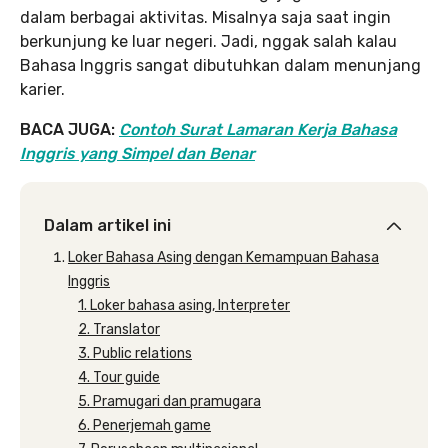
dalam berbagai aktivitas. Misalnya saja saat ingin
berkunjung ke luar negeri. Jadi, nggak salah kalau
Bahasa Inggris sangat dibutuhkan dalam menunjang
karier.
BACA JUGA:
Contoh Surat Lamaran Kerja Bahasa
Inggris yang Simpel dan Benar
Dalam artikel ini
Loker Bahasa Asing dengan Kemampuan Bahasa
Inggris
1. Loker bahasa asing, Interpreter
2. Translator
3. Public relations
4. Tour guide
5. Pramugari dan pramugara
6. Penerjemah game