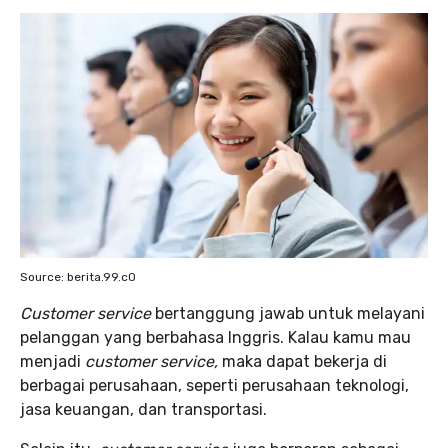
Source: berita.99.c0
Customer service
bertanggung jawab untuk melayani
pelanggan yang berbahasa Inggris. Kalau kamu mau
menjadi
customer service,
maka dapat bekerja di
berbagai perusahaan, seperti perusahaan teknologi,
jasa keuangan, dan transportasi.