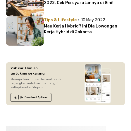
2022, Cek Persyaratannya di Sini!
·
Tips & Lifestyle
10 May 2022
Mau Kerja Hybrid? Ini Dia Lowongan
Kerja Hybrid di Jakarta
Yuk cari Hunian
untukmu sekarang!
Mewujudkan hunian berkualitas dan
terjangkau untuk semua orang di
setiap fase kehidupan.
Download
Aplikasi