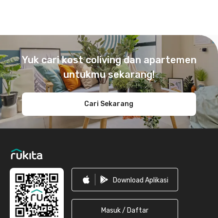
Footer
Yuk cari kost coliving dan apartemen
untukmu sekarang!
Cari Sekarang
Download Aplikasi
Masuk / Daftar