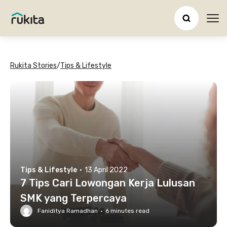
Ope
Rukita Stories
/
Tips & Lifestyle
Tips & Lifestyle
·
13 April 2022
7 Tips Cari Lowongan Kerja Lulusan
SMK yang Terpercaya
Faniditya Ramadhan
·
6
minutes read