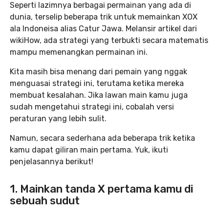
Seperti lazimnya berbagai permainan yang ada di
dunia, terselip beberapa trik untuk memainkan XOX
ala Indoneisa alias Catur Jawa. Melansir artikel dari
wikiHow, ada strategi yang terbukti secara matematis
mampu memenangkan permainan ini.
Kita masih bisa menang dari pemain yang nggak
menguasai strategi ini, terutama ketika mereka
membuat kesalahan. Jika lawan main kamu juga
sudah mengetahui strategi ini, cobalah versi
peraturan yang lebih sulit.
Namun, secara sederhana ada beberapa trik ketika
kamu dapat giliran main pertama. Yuk, ikuti
penjelasannya berikut!
1. Mainkan tanda X pertama kamu di
sebuah sudut