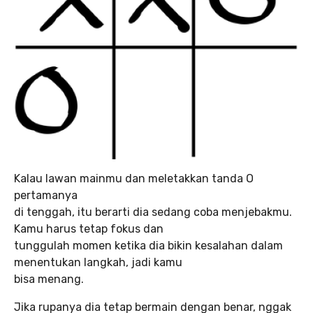
Kalau lawan mainmu dan meletakkan tanda O
pertamanya
di tenggah, itu berarti dia sedang coba menjebakmu.
Kamu harus tetap fokus dan
tunggulah momen ketika dia bikin kesalahan dalam
menentukan langkah, jadi kamu
bisa menang.
Jika rupanya dia tetap bermain dengan benar, nggak