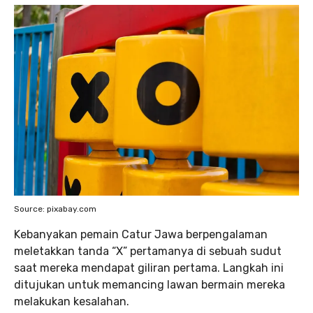
Source: pixabay.com
Kebanyakan pemain Catur Jawa berpengalaman
meletakkan tanda “X” pertamanya di sebuah sudut
saat mereka mendapat giliran pertama. Langkah ini
ditujukan untuk memancing lawan bermain mereka
melakukan kesalahan.