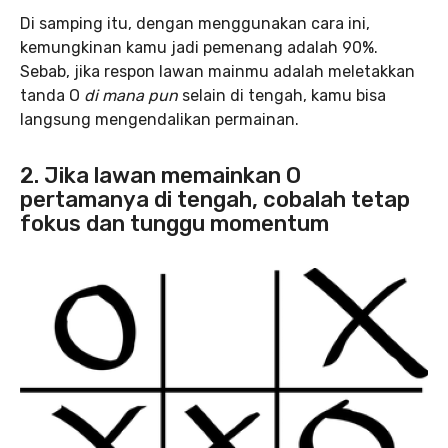
Di samping itu, dengan menggunakan cara ini,
kemungkinan kamu jadi pemenang adalah 90%.
Sebab, jika respon lawan mainmu adalah meletakkan
tanda O
di mana pun
selain di tengah, kamu bisa
langsung mengendalikan permainan.
2. Jika lawan memainkan O
pertamanya di tengah, cobalah tetap
fokus dan tunggu momentum