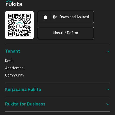
Download Aplikasi
Masuk / Daftar
Tenant
Kost
Apartemen
Community
Kerjasama Rukita
Rukita for Business