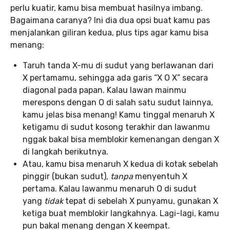
perlu kuatir, kamu bisa membuat hasilnya imbang.
Bagaimana caranya? Ini dia dua opsi buat kamu pas
menjalankan giliran kedua, plus tips agar kamu bisa
menang:
Taruh tanda X-mu di sudut yang berlawanan dari
X pertamamu, sehingga ada garis “X O X” secara
diagonal pada papan. Kalau lawan mainmu
merespons dengan O di salah satu sudut lainnya,
kamu jelas bisa menang! Kamu tinggal menaruh X
ketigamu di sudut kosong terakhir dan lawanmu
nggak bakal bisa memblokir kemenangan dengan X
di langkah berikutnya.
Atau, kamu bisa menaruh X kedua di kotak sebelah
pinggir (bukan sudut),
tanpa
menyentuh X
pertama. Kalau lawanmu menaruh O di sudut
yang
tidak
tepat di sebelah X punyamu, gunakan X
ketiga buat memblokir langkahnya. Lagi-lagi, kamu
pun bakal menang dengan X keempat.