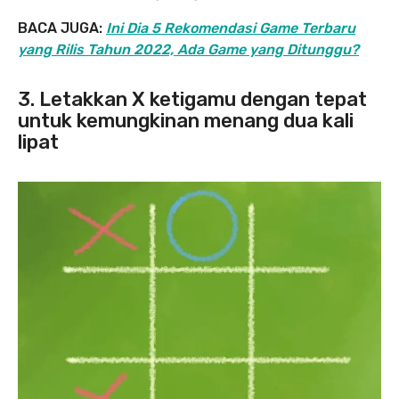
BACA JUGA:
Ini Dia 5 Rekomendasi Game Terbaru
yang Rilis Tahun 2022, Ada Game yang Ditunggu?
3. Letakkan X ketigamu dengan tepat
untuk kemungkinan menang dua kali
lipat