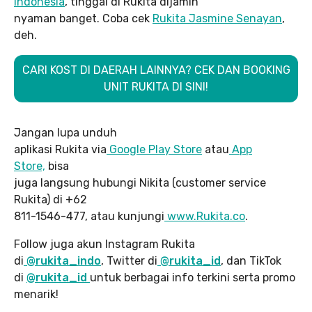
Indonesia
, tinggal di Rukita dijamin
nyaman banget. Coba cek
Rukita Jasmine Senayan
,
deh.
CARI KOST DI DAERAH LAINNYA? CEK DAN BOOKING
UNIT RUKITA DI SINI!
Jangan lupa unduh
aplikasi Rukita via
Google Play Store
atau
App
Store,
bisa
juga langsung hubungi Nikita (customer service
Rukita) di +62
811-1546-477, atau kunjungi
www.Rukita.co
.
Follow juga akun Instagram Rukita
di
@rukita_indo
, Twitter di
@rukita_id
, dan TikTok
di
@rukita_id
untuk berbagai info terkini serta promo
menarik!