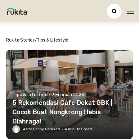
Ope
Rukita Stories
/
Tips & Lifestyle
Tips & Lifestyle
·
3 Februari 2023
5 Rekomendasi Cafe Dekat GBK |
Cocok Buat Nongkrong Habis
Olahraga!
Aziza Fanny Larasati
·
4
minutes read