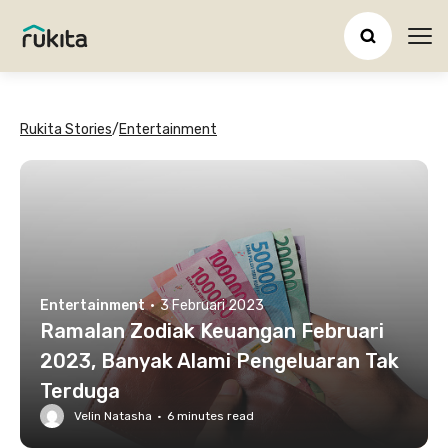
Ope
Rukita Stories
/
Entertainment
Entertainment
·
3 Februari 2023
Ramalan Zodiak Keuangan Februari
2023, Banyak Alami Pengeluaran Tak
Terduga
Velin Natasha
·
6
minutes read