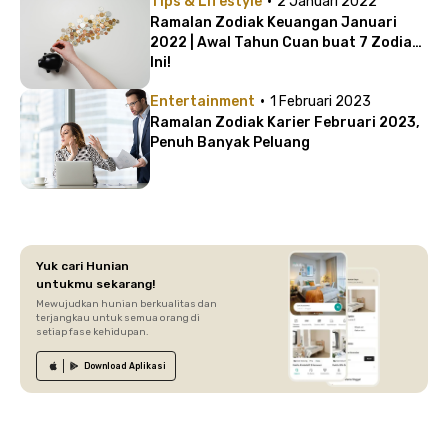
·
Tips & Lifestyle
2 Januari 2022
Ramalan Zodiak Keuangan Januari
2022 | Awal Tahun Cuan buat 7 Zodiak
Ini!
·
Entertainment
1 Februari 2023
Ramalan Zodiak Karier Februari 2023,
Penuh Banyak Peluang
Yuk cari Hunian
untukmu sekarang!
Mewujudkan hunian berkualitas dan
terjangkau untuk semua orang di
setiap fase kehidupan.
Download
Aplikasi