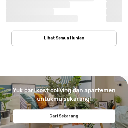
Lihat Semua Hunian
Footer
Yuk cari kost coliving dan apartemen
untukmu sekarang!
Cari Sekarang