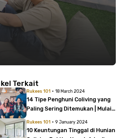
ikel Terkait
·
Rukees 101
18 March 2024
14 Tipe Penghuni Coliving yang
Paling Sering Ditemukan | Mulai
dari Si Mami sampai Si Hantu
·
Rukees 101
9 January 2024
10 Keuntungan Tinggal di Hunian