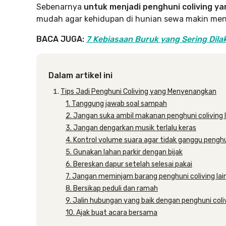
Sebenarnya
untuk menjadi penghuni coliving ya
mudah agar kehidupan di hunian sewa makin me
BACA JUGA:
7 Kebiasaan Buruk yang Sering Dil
Dalam artikel ini
Tips Jadi Penghuni Coliving yang Menyenangkan
1. Tanggung jawab soal sampah
2. Jangan suka ambil makanan penghuni coliving l
3. Jangan dengarkan musik terlalu keras
4. Kontrol volume suara agar tidak ganggu penghun
5. Gunakan lahan parkir dengan bijak
6. Bereskan dapur setelah selesai pakai
7. Jangan meminjam barang penghuni coliving lain
8. Bersikap peduli dan ramah
9. Jalin hubungan yang baik dengan penghuni coliv
10. Ajak buat acara bersama