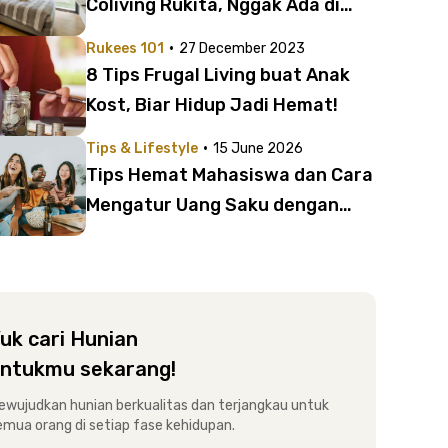
Coliving Rukita, Nggak Ada di
Kost Biasa
·
Rukees 101
27 December 2023
8 Tips Frugal Living buat Anak
Kost, Biar Hidup Jadi Hemat!
·
Tips & Lifestyle
15 June 2026
Tips Hemat Mahasiswa dan Cara
Mengatur Uang Saku dengan
Efektif
uk cari Hunian
ntukmu sekarang!
ewujudkan hunian berkualitas dan terjangkau untuk
emua orang di setiap fase kehidupan.