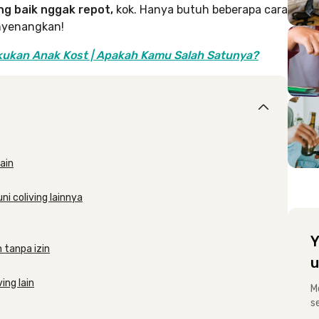
ng baik nggak repot,
kok. Hanya butuh beberapa cara
nyenangkan!
akukan Anak Kost | Apakah Kamu Salah Satunya?
ain
i coliving lainnya
Y
 tanpa izin
u
ing lain
M
s