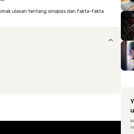
 simak ulasan tentang sinopsis dan fakta-fakta
Y
u
M
s