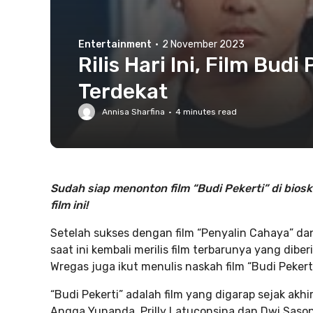
Entertainment
·
2 November 2023
Rilis Hari Ini, Film Bud
Terdekat
Annisa Sharfina
·
4
minutes read
Sudah siap menonton film “Budi Pekerti” di bios
film ini!
Setelah sukses dengan film “Penyalin Cahaya” d
saat ini kembali merilis film terbarunya yang diberi
Wregas juga ikut menulis naskah film “Budi Pekerti
“Budi Pekerti” adalah film yang digarap sejak akhir 
Angga Yunanda, Prilly Latuconsina dan Dwi Sason