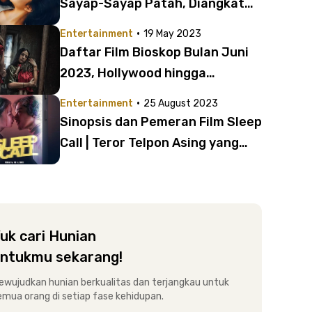
Sayap-Sayap Patah, Diangkat
dari Kisah Nyata
·
Entertainment
19 May 2023
Daftar Film Bioskop Bulan Juni
2023, Hollywood hingga
Indonesia
·
Entertainment
25 August 2023
Sinopsis dan Pemeran Film Sleep
Call | Teror Telpon Asing yang
Mengancam
uk cari Hunian
ntukmu sekarang!
ewujudkan hunian berkualitas dan terjangkau untuk
emua orang di setiap fase kehidupan.