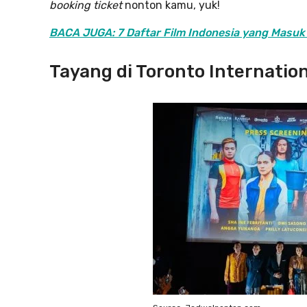
booking ticket
nonton kamu, yuk!
BACA JUGA: 7 Daftar Film Indonesia yang Masuk 
Tayang di Toronto Internation