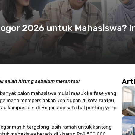
Bogor 2026 untuk Mahasiswa? In
Art
gak salah hitung sebelum merantau!
banyak calon mahasiswa mulai masuk ke fase yang
pi bagaimana mempersiapkan kehidupan di kota rantau.
tau kampus lain di Bogor, ada satu hal penting yang
 Bogor masih tergolong lebih ramah untuk kantong
ntuk mahasiswa berada di kisaran Rp2.500.000