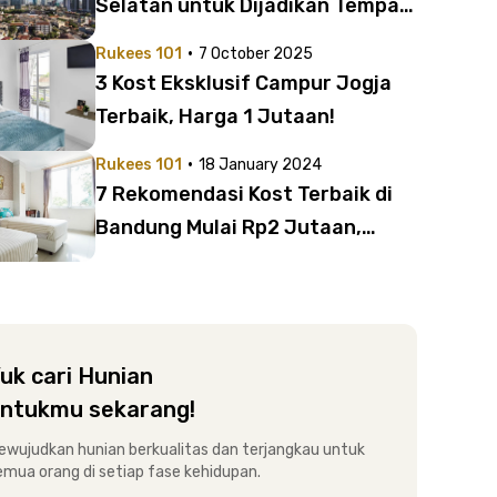
Selatan untuk Dijadikan Tempat
Tinggal
·
Rukees 101
7 October 2025
3 Kost Eksklusif Campur Jogja
Terbaik, Harga 1 Jutaan!
·
Rukees 101
18 January 2024
7 Rekomendasi Kost Terbaik di
Bandung Mulai Rp2 Jutaan,
Mewah Sekelas Apartemen!
uk cari Hunian
ntukmu sekarang!
ewujudkan hunian berkualitas dan terjangkau untuk
emua orang di setiap fase kehidupan.