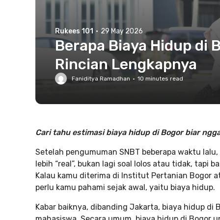
Rukees 101
·
29 May 2026
Berapa Biaya Hidup di 
Rincian Lengkapnya
Faniditya Ramadhan
·
10
minutes read
Cari tahu estimasi biaya hidup di Bogor biar ng
Setelah pengumuman SNBT beberapa waktu lalu, 
lebih “real”, bukan lagi soal lolos atau tidak, ta
Kalau kamu diterima di Institut Pertanian Bogor a
perlu kamu pahami sejak awal, yaitu biaya hidup.
Kabar baiknya, dibanding Jakarta, biaya hidup di
mahasiswa. Secara umum, biaya hidup di Bogor u