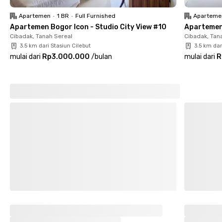
📍 Yogya Grand Dramaga - 15 menit
📍 Kopi Kenangan Dramaga 24 jam - 17 menit
Apartemen
•
1 BR
•
Full Furnished
Aparteme
📍 Hari Hari Swalayan - 18 menit
Apartemen Bogor Icon - Studio City View #10
Apartemen 
📍 Terminal Bubulak - 20 menit
Cibadak, Tanah Sereal
Cibadak, Tan
📍 Stasiun Bogor - 30 menit
3.5 km dari Stasiun Cilebut
3.5 km dar
mulai dari
Rp3.000.000
/
bulan
mulai dari
R
Rukita D'amora Dramaga Bogor bukan hanya tempat tinggal,
melainkan lingkungan yang mendukung gaya hidup produktif,
aman, dan nyaman bagi mahasiswi dan profesional putri.
Booking sekarang untuk merasakan hunian premium saat kamu
merantau di Bogor.