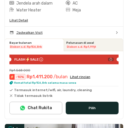
Jendela arah dalam
AC
Water Heater
Meja
Lihat Detail
Jadwalkan Visit
Bayar bulanan
Pelunasan di awal
Diskon s.d. Rp156,8rb
Diskon s.d. Rp1,99jt
FLASH
SALE
Rp1.568.000
Rp1.411.200
/bulan
-
10
%
Lihat rincian
Hemat total Rp156,8rb selama masa sewa
Termasuk internet/wifi, air, laundry, cleaning
Tidak termasuk listrik
Chat Rukita
Pilih