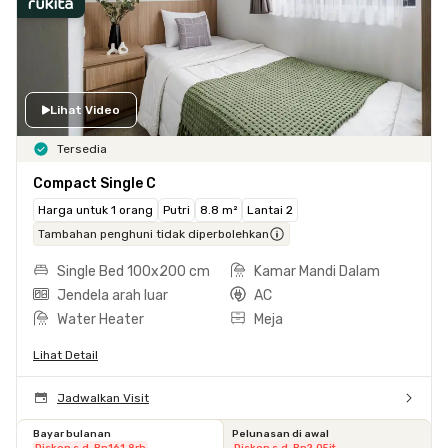
Lihat Video
Tersedia
Compact Single C
Harga untuk 1 orang
Putri
8.8 m²
Lantai 2
Tambahan penghuni tidak diperbolehkan
Single Bed 100x200 cm
Kamar Mandi Dalam
Jendela arah luar
AC
Water Heater
Meja
Lihat Detail
Jadwalkan Visit
Bayar bulanan
Pelunasan di awal
Diskon s.d. Rp161,8rb
Diskon s.d. Rp2,05jt