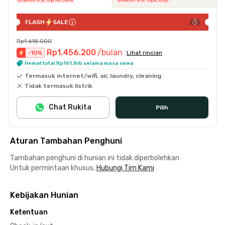
FLASH
SALE
Rp1.618.000
Rp1.456.200
/bulan
-
10
%
Lihat rincian
Hemat total Rp161,8rb selama masa sewa
Termasuk internet/wifi, air, laundry, cleaning
Tidak termasuk listrik
Chat Rukita
Pilih
Aturan Tambahan Penghuni
Tambahan penghuni di hunian ini tidak diperbolehkan
Untuk permintaan khusus,
Hubungi Tim Kami
Kebijakan Hunian
Ketentuan