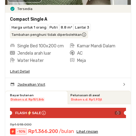
Tersedia
Compact Single A
Harga untuk 1 orang
Putri
8.8 m²
Lantai 3
Tambahan penghuni tidak diperbolehkan
Single Bed 100x200 cm
Kamar Mandi Dalam
Jendela arah luar
AC
Water Heater
Meja
Lihat Detail
Jadwalkan Visit
Bayar bulanan
Pelunasan di awal
Diskon s.d. Rp151,8rb
Diskon s.d. Rp1,93jt
FLASH
SALE
Rp1.518.000
Rp1.366.200
/bulan
-
10
%
Lihat rincian