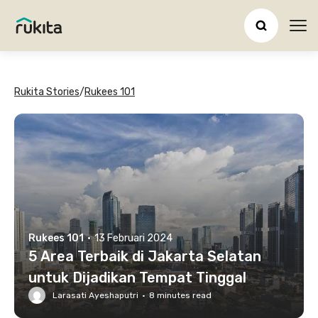
Ope
Rukita Stories
/
Rukees 101
Rukees 101
·
13 Februari 2024
5 Area Terbaik di Jakarta Selatan
untuk Dijadikan Tempat Tinggal
Larasati Ayeshaputri
·
8
minutes read