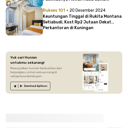
·
Rukees 101
20 Desember 2024
Keuntungan Tinggal di Rukita Montana
Setiabudi, Kost Rp2 Jutaan Dekat
Perkantoran di Kuningan
Yuk cari Hunian
untukmu sekarang!
Mewujudkan hunian berkualitas dan
terjangkau untuk semua orang di
setiap fase kehidupan.
Download
Aplikasi