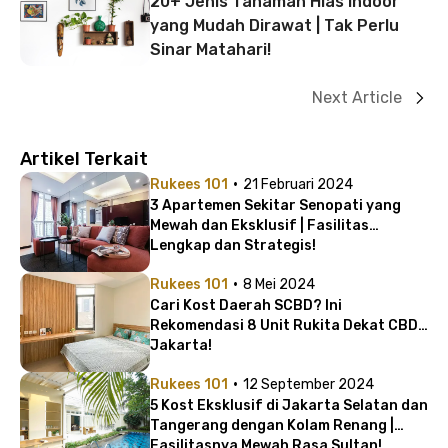
20+ Jenis Tanaman Hias Indoor
yang Mudah Dirawat | Tak Perlu
Sinar Matahari!
Next Article
Artikel Terkait
·
Rukees 101
21 Februari 2024
3 Apartemen Sekitar Senopati yang
Mewah dan Eksklusif | Fasilitas
Lengkap dan Strategis!
·
Rukees 101
8 Mei 2024
Cari Kost Daerah SCBD? Ini
Rekomendasi 8 Unit Rukita Dekat CBD
Jakarta!
·
Rukees 101
12 September 2024
5 Kost Eksklusif di Jakarta Selatan dan
Tangerang dengan Kolam Renang |
Fasilitasnya Mewah Rasa Sultan!