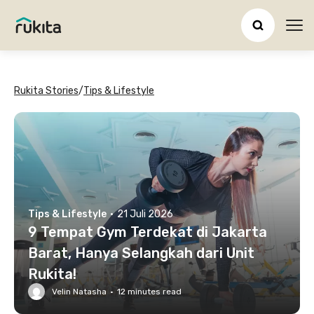
Ope
Rukita Stories
/
Tips & Lifestyle
Tips & Lifestyle
·
21 Juli 2026
9 Tempat Gym Terdekat di Jakarta
Barat, Hanya Selangkah dari Unit
Rukita!
Velin Natasha
·
12
minutes read