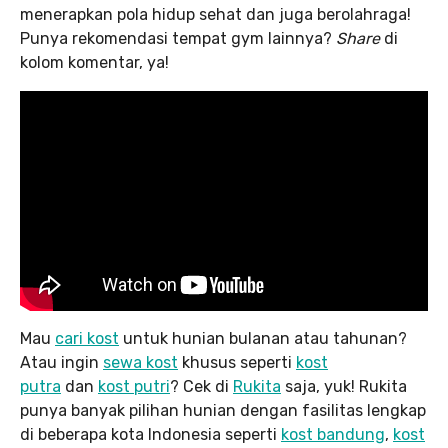
menerapkan pola hidup sehat dan juga berolahraga!
Punya rekomendasi tempat gym lainnya?
Share
di
kolom komentar, ya!
Mau
cari kost
untuk hunian bulanan atau tahunan?
Atau ingin
sewa kost
khusus seperti
kost
putra
dan
kost putri
? Cek di
Rukita
saja, yuk! Rukita
punya banyak pilihan hunian dengan fasilitas lengkap
di beberapa kota Indonesia seperti
kost bandung
,
kost