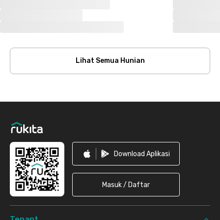
Lihat Semua Hunian
Footer
Download Aplikasi
Masuk / Daftar
Tenant