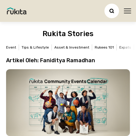
Ope
Rukita Stories
Event
Tips & Lifestyle
Asset & Investment
Rukees 101
Expats
Artikel Oleh:
Faniditya Ramadhan