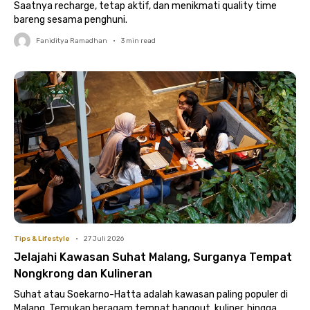
Saatnya recharge, tetap aktif, dan menikmati quality time
bareng sesama penghuni.
Faniditya Ramadhan
•
3
min read
Tips & Lifestyle
•
27 Juli 2026
Jelajahi Kawasan Suhat Malang, Surganya Tempat
Nongkrong dan Kulineran
Suhat atau Soekarno-Hatta adalah kawasan paling populer di
Malang. Temukan beragam tempat hangout, kuliner, hingga