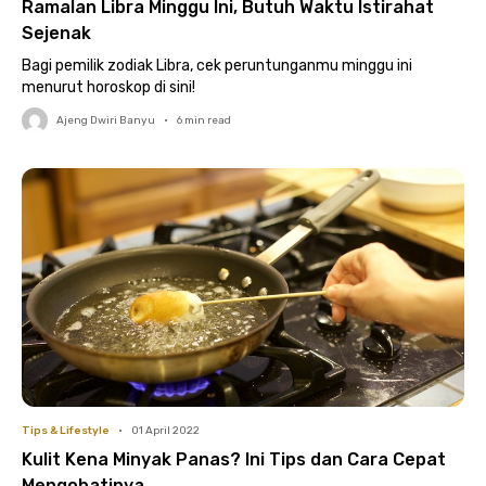
Ramalan Libra Minggu Ini, Butuh Waktu Istirahat
Sejenak
Bagi pemilik zodiak Libra, cek peruntunganmu minggu ini
menurut horoskop di sini!
Ajeng Dwiri Banyu
•
6
min read
Tips & Lifestyle
•
01 April 2022
Kulit Kena Minyak Panas? Ini Tips dan Cara Cepat
Mengobatinya