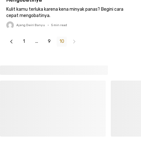
Kulit kamu terluka karena kena minyak panas? Begini cara
cepat mengobatinya.
Ajeng Dwiri Banyu
•
5
min read
1
...
9
10