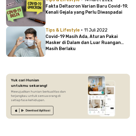
Fakta Deltacron Varian Baru Covid-19,
Kenali Gejala yang Perlu Diwaspadai
·
Tips & Lifestyle
11 Juli 2022
Covid-19 Masih Ada, Aturan Pakai
Masker di Dalam dan Luar Ruangan
Masih Berlaku
Yuk cari Hunian
untukmu sekarang!
Mewujudkan hunian berkualitas dan
terjangkau untuk semua orang di
setiap fase kehidupan.
Download
Aplikasi