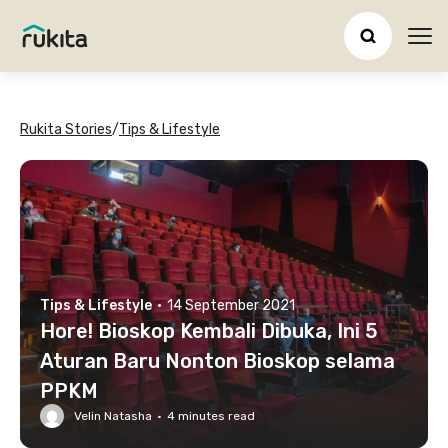
Ope
Rukita Stories
/
Tips & Lifestyle
Tips & Lifestyle
·
14 September 2021
Hore! Bioskop Kembali Dibuka, Ini 5
Aturan Baru Nonton Bioskop selama
PPKM
Velin Natasha
·
4
minutes read