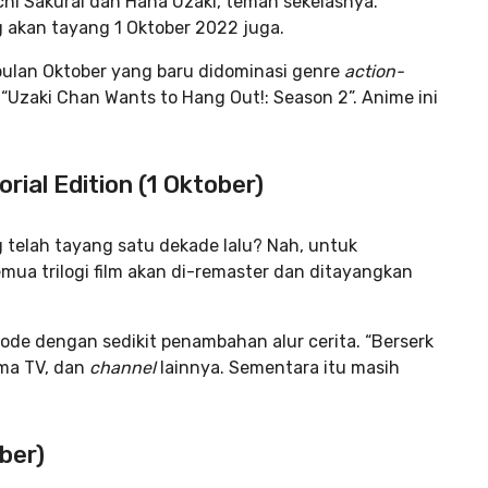
chi Sakurai dan Hana Uzaki, teman sekelasnya.
 akan tayang 1 Oktober 2022 juga.
bulan Oktober yang baru didominasi genre
action-
“Uzaki Chan Wants to Hang Out!: Season 2”. Anime ini
rial Edition (1 Oktober)
g telah tayang satu dekade lalu? Nah, untuk
mua trilogi film akan di-remaster dan ditayangkan
isode dengan sedikit penambahan alur cerita. “Berserk
nma TV, dan
channel
lainnya. Sementara itu masih
ber)