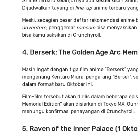
Anime terbaru selanjutnya ada sekuel kisah Shini
Dijadwalkan tayang di
line-up
anime terbaru yang
Meski, sebagian besar daftar rekomendasi anime 
adventure
, penggemar
romcom
bisa menyaksikan 
bisa kamu saksikan di Crunchyroll.
4. Berserk: The Golden Age Arc Memo
Masih ingat dengan tiga film anime “Berserk” yan
mengenang Kentaro Miura, pengarang “Berser”, se
dalam format baru Oktober ini.
Film-film tersebut akan dirilis dalam beberapa ep
Memorial Edition” akan disiarkan di Tokyo MX, Gu
menungu konfirmasi penayangan di Crunchyroll.
5. Raven of the Inner Palace (1 Okto