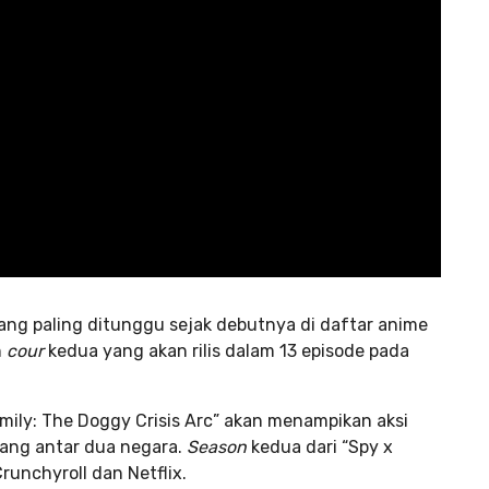
 yang paling ditunggu sejak debutnya di daftar anime
n
cour
kedua yang akan rilis dalam 13 episode pada
mily: The Doggy Crisis Arc” akan menampikan aksi
rang antar dua negara.
Season
kedua dari “Spy x
Crunchyroll dan Netflix.