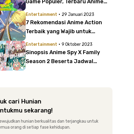
Game Populer, Terbaru Anime
Cyberpunk 2077: Edgerunners
·
Entertainment
29 Januari 2023
7 Rekomendasi Anime Action
Terbaik yang Wajib untuk
Ditonton | Ada One Piece hingga
·
Entertainment
9 Oktober 2023
Jujutsu Kaisen!
Sinopsis Anime Spy X Family
Season 2 Beserta Jadwal
Tayang dan Fakta Menariknya
uk cari Hunian
ntukmu sekarang!
ewujudkan hunian berkualitas dan terjangkau untuk
emua orang di setiap fase kehidupan.