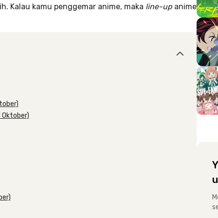
nih. Kalau kamu penggemar anime, maka
line-up
anime
tober)
1 Oktober)
Y
u
ber)
M
s