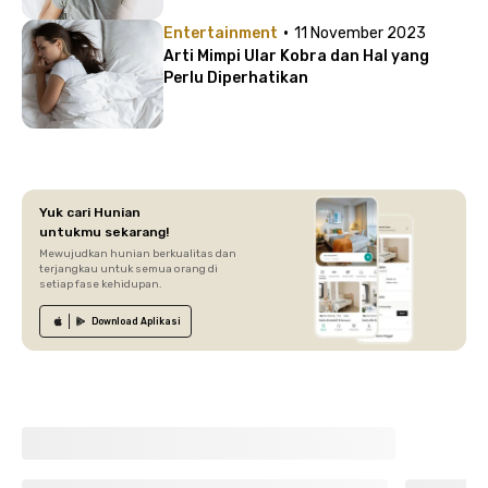
·
Entertainment
11 November 2023
Arti Mimpi Ular Kobra dan Hal yang
Perlu Diperhatikan
Yuk cari Hunian
untukmu sekarang!
Mewujudkan hunian berkualitas dan
terjangkau untuk semua orang di
setiap fase kehidupan.
Download
Aplikasi