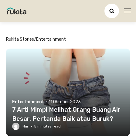
Ope
Rukita Stories
/
Entertainment
Entertainment
·
11 Oktober 2023
7 Arti Mimpi Melihat Orang Buang Air
Besar, Pertanda Baik atau Buruk?
Nuri
·
5
minutes read