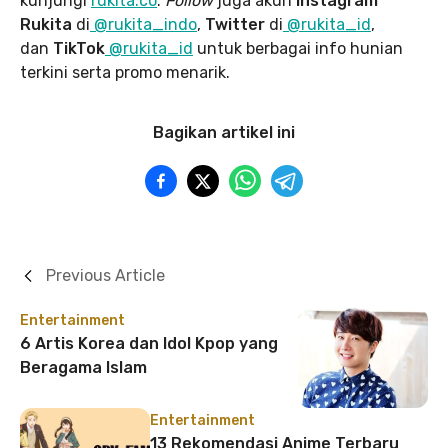
kunjungi
rukita.co
.
Follow
juga akun
Instagram
Rukita
di
@rukita_indo
,
Twitter
di
@rukita_id
,
dan
TikTok
@rukita_id
untuk berbagai info hunian
terkini serta promo menarik.
Bagikan artikel ini
Previous Article
Entertainment
6 Artis Korea dan Idol Kpop yang
Beragama Islam
Entertainment
13 Rekomendasi Anime Terbaru