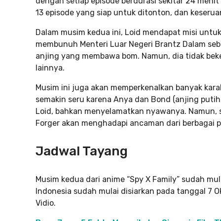
dengan setiap episode berdurasi sekitar 24 menit 
13 episode yang siap untuk ditonton, dan keser
Dalam musim kedua ini, Loid mendapat misi untu
membunuh Menteri Luar Negeri Brantz Dalam s
anjing yang membawa bom. Namun, dia tidak beke
lainnya.
Musim ini juga akan memperkenalkan banyak karak
semakin seru karena Anya dan Bond (anjing putih
Loid, bahkan menyelamatkan nyawanya. Namun, se
Forger akan menghadapi ancaman dari berbagai p
Jadwal Tayang
Musim kedua dari anime “Spy X Family” sudah mul
Indonesia sudah mulai disiarkan pada tanggal 7 Ok
Vidio.