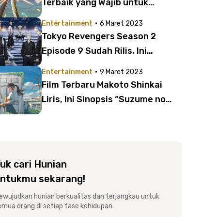
Terbaik yang Wajib untuk
Ditonton | Ada One Piece hingga
·
Entertainment
6 Maret 2023
Jujutsu Kaisen!
Tokyo Revengers Season 2
Episode 9 Sudah Rilis, Ini
Sinopsis dan Link Nontonnya!
·
Entertainment
9 Maret 2023
Film Terbaru Makoto Shinkai
Liris, Ini Sinopsis “Suzume no
Tojimari”
uk cari Hunian
ntukmu sekarang!
ewujudkan hunian berkualitas dan terjangkau untuk
emua orang di setiap fase kehidupan.