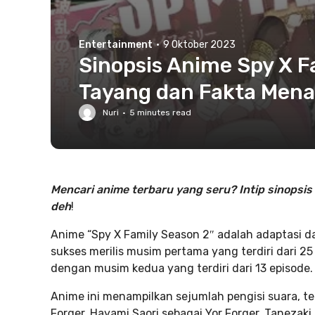
Entertainment
·
9 Oktober 2023
Sinopsis Anime Spy X F
Tayang dan Fakta Mena
Nuri
·
5
minutes read
Mencari anime terbaru yang seru? Intip sinopsis 
deh
!
Anime “Spy X Family Season 2″ adalah adaptasi da
sukses merilis musim pertama yang terdiri dari 2
dengan musim kedua yang terdiri dari 13 episode.
Anime ini menampilkan sejumlah pengisi suara, t
Forger, Hayami Saori sebagai Yor Forger, Tanezaki