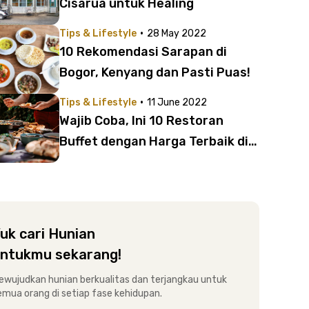
Cisarua untuk Healing
·
Tips & Lifestyle
28 May 2022
10 Rekomendasi Sarapan di
Bogor, Kenyang dan Pasti Puas!
·
Tips & Lifestyle
11 June 2022
Wajib Coba, Ini 10 Restoran
Buffet dengan Harga Terbaik di
Hotel Daerah Bogor | Mulai 50
Ribu Bisa Makan Sepuasnya!
uk cari Hunian
ntukmu sekarang!
ewujudkan hunian berkualitas dan terjangkau untuk
emua orang di setiap fase kehidupan.