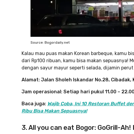
Source: Bogordaily.net
Kalau mau puas makan Korean barbeque, kamu bis
dari Rp100 ribuan, kamu bisa makan sepuasnya! M
dengan sayur mayur seperti selada, dijamin peru
Alamat: Jalan Sholeh Iskandar No.28, Cibadak
Jam operasional: Setiap hari pukul 11.00 – 22.0
Baca juga:
Wajib Coba, Ini 10 Restoran Buffet de
Ribu Bisa Makan Sepuasnya!
3. All you can eat Bogor: GoGrill-Ah!