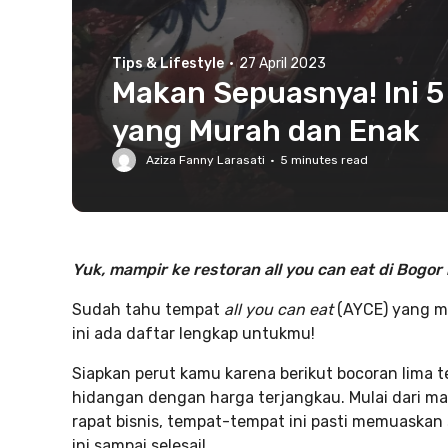
Tips & Lifestyle
·
27 April 2023
Makan Sepuasnya! Ini 5
yang Murah dan Enak
Aziza Fanny Larasati
·
5
minutes read
Yuk, mampir ke restoran all you can eat di Bogor i
Sudah tahu tempat
all you can eat
(AYCE) yang mu
ini ada daftar lengkap untukmu!
Siapkan perut kamu karena berikut bocoran lim
hidangan dengan harga terjangkau. Mulai dari 
rapat bisnis, tempat-tempat ini pasti memuaskan
ini sampai selesai!