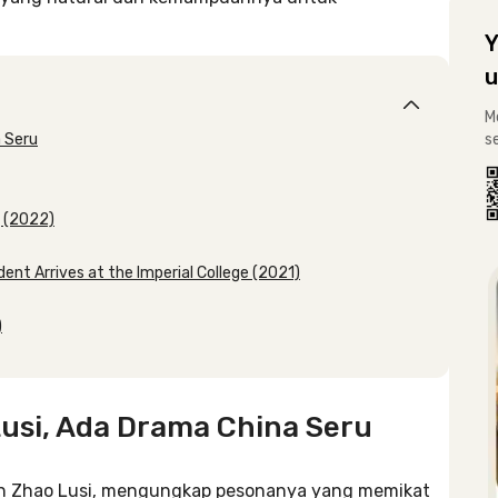
Y
u
M
 Seru
s
g (2022)
ent Arrives at the Imperial College (2021)
)
usi, Ada Drama China Seru
kan Zhao Lusi, mengungkap pesonanya yang memikat