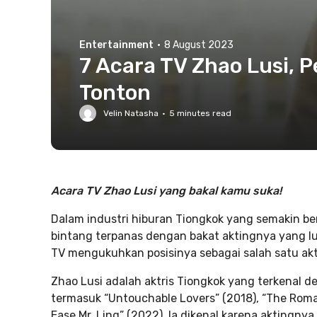
Entertainment
·
8 August 2023
7 Acara TV Zhao Lusi,
Tonton
Velin Natasha
·
5
minutes read
Acara TV Zhao Lusi yang bakal kamu suka!
Dalam industri hiburan Tiongkok yang semakin be
bintang terpanas dengan bakat aktingnya yang lu
TV mengukuhkan posisinya sebagai salah satu akt
Zhao Lusi adalah aktris Tiongkok yang terkenal d
termasuk “Untouchable Lovers” (2018), “The Roman
Ease Mr. Ling” (2022). Ia dikenal karena akting