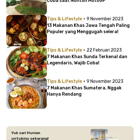
Coba saat Nonton MotoGP
·
Tips & Lifestyle
9 November 2023
13 Makanan Khas Jawa Tengah Paling
Populer yang Menggugah selera!
·
Tips & Lifestyle
22 Februari 2023
7 Makanan Khas Sunda Terkenal dan
Legendaris, Wajib Coba!
·
Tips & Lifestyle
9 November 2023
7 Makanan Khas Sumatera, Nggak
Hanya Rendang
Yuk cari Hunian
untukmu sekarang!