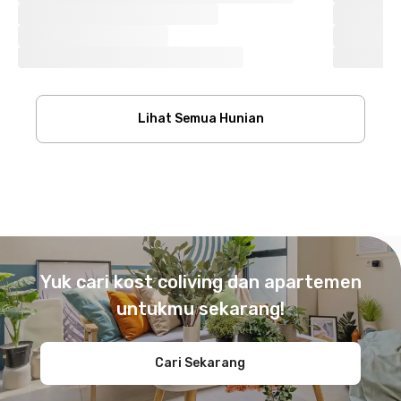
Lihat Semua Hunian
Footer
Yuk cari kost coliving dan apartemen
untukmu sekarang!
Cari Sekarang