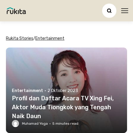
Ope
Rukita Stories
/
Entertainment
Entertainment
·
2 Oktober 2023
Profil dan Daftar Acara TV Xing Fei,
Aktor Muda Tiongkok yang Tengah
Naik Daun
Muhamad Yoga
·
5
minutes read