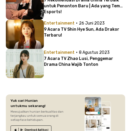
7 Rekomendasi Drama China Terbaik
untuk Penonton Baru | Ada yang Tema
Esports!
·
Entertainment
26 Juni 2023
9 Acara TV Shin Hye Sun, Ada Drakor
Terbaru!
·
Entertainment
8 Agustus 2023
7 Acara TV Zhao Lusi, Penggemar
Drama China Wajib Tonton
Yuk cari Hunian
untukmu sekarang!
Mewujudkan hunian berkualitas dan
terjangkau untuk semua orang di
setiap fase kehidupan.
Download
Aplikasi