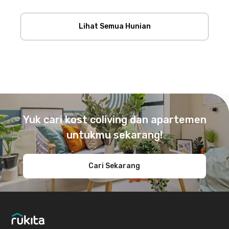
Lihat Semua Hunian
Footer
Yuk cari kost coliving dan apartemen
untukmu sekarang!
Cari Sekarang