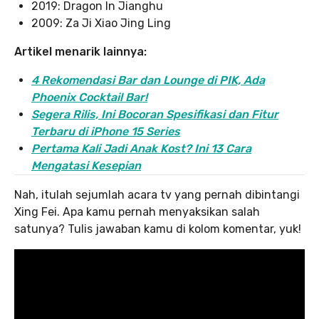
2019: Dragon In Jianghu
2009: Za Ji Xiao Jing Ling
Artikel menarik lainnya:
4 Rekomendasi Bar dan Lounge di PIK, Ada
Phoenix Cocktail Bar!
Segera Rilis, Ini Bocoran Spesifikasi dan Fitur
Terbaru di iPhone 15 Series
Pertama Kali Jadi Anak Kost? Ini 13 Cara
Mengatasi Kesepian
Nah, itulah sejumlah acara tv yang pernah dibintangi
Xing Fei. Apa kamu pernah menyaksikan salah
satunya? Tulis jawaban kamu di kolom komentar, yuk!