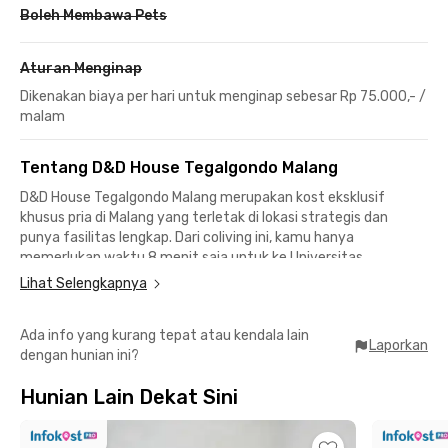
Boleh Membawa Pets
Aturan Menginap
Dikenakan biaya per hari untuk menginap sebesar Rp 75.000,- /
malam
Tentang D&D House Tegalgondo Malang
D&D House
Tegalgondo Malang
merupakan kost eksklusif
khusus pria di Malang yang terletak di lokasi strategis dan
punya fasilitas lengkap. Dari coliving ini, kamu hanya
memerlukan waktu 8 menit saja untuk ke Universitas
Muhammadiyah Malang (UMM), sementara ke Universitas
Lihat Selengkapnya
Brawijaya maupun Universitas Negeri Malang bisa dicapai hanya
dalam 15 menit saja.
Ada info yang kurang tepat atau kendala lain
Laporkan
dengan hunian ini?
Mencari tempat makan atau nongkrong? Tenang, ada banyak
pilihan yang bisa kamu kunjungi di sekitar kost pria Malang ini,
Hunian Lain Dekat Sini
mulai dari Kampoeng Djowo Malang, The Weekend Cafe &
Workspace, OR Traffic, hingga Waroeng Spesial Sambal "SS".