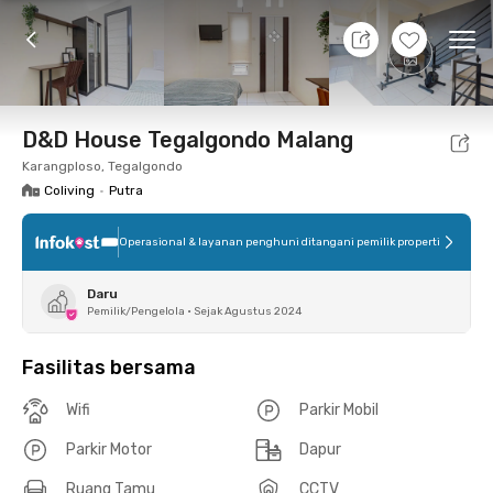
10 Agt 26 - Belum tahu
+
9
Ope
Foto
Fasilitas bersama
Lokasi
Kamar
Atura
D&D House Tegalgondo Malang
Karangploso, Tegalgondo
Coliving
•
Putra
Operasional & layanan penghuni ditangani pemilik properti
Daru
Pemilik/Pengelola
•
Sejak Agustus 2024
Fasilitas bersama
Wifi
Parkir Mobil
Parkir Motor
Dapur
Ruang Tamu
CCTV