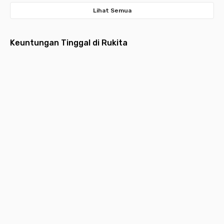
Lihat Semua
Keuntungan Tinggal di Rukita
Fully
Layanan
Pembayaran
Aplikasi
Desain
Furnished
Menyeluruh
Bulanan
Multifungsi
Estetik
Hunian
Pembersihan
Lebih ringan
Request
Hunian
dilengkapi
kamar,
dengan
layanan,
idaman
furniture
laundry,
pembayaran
kebutuhan
yang