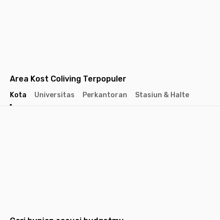
Area Kost Coliving Terpopuler
Kota
Universitas
Perkantoran
Stasiun & Halte
Jakarta
Jakarta
Jakarta
Barat
Selatan
Pusat
Tangerang
Bandung
Semarang
Surabaya
Yogyakarta
Solo
Malang
Medan
Dep