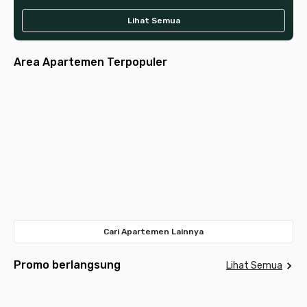
Lihat Semua
Area Apartemen Terpopuler
Jakarta
Jakarta
Jakarta
Tangerang
Jakarta
Selatan
Pusat
Tangerang
Surabaya
Bandung
Barat
Bekasi
Selatan
Depok
Timur
Meda
Cari Apartemen Lainnya
Promo berlangsung
Lihat Semua