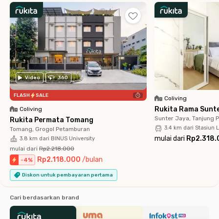
Video
360
FLASH
SALE
Coliving
Rukita Rama Sunt
Coliving
Sunter Jaya, Tanjung P
Rukita Permata Tomang
3.4 km dari Stasiun
Tomang, Grogol Petamburan
mulai dari
Rp2.318.
3.8 km dari BINUS University
mulai dari
Rp2.218.000
Rp2.118.000
/
bulan
-
4
%
Diskon untuk pembayaran pertama
Cari berdasarkan brand