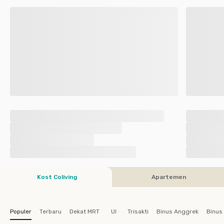
Kost Coliving
Apartemen
Populer
Terbaru
Dekat MRT
UI
Trisakti
Binus Anggrek
Binus