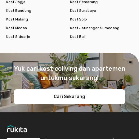
Kost Jogja
Kost Semarang
Kost Bandung
Kost Surabaya
Kost Malang
Kost Solo
Kost Medan
Kost Jatinangor Sumedang
Kost Sidoarjo
Kost Bali
Footer
Yuk cari kost coliving dan apartemen
untukmu sekarang!
Cari Sekarang