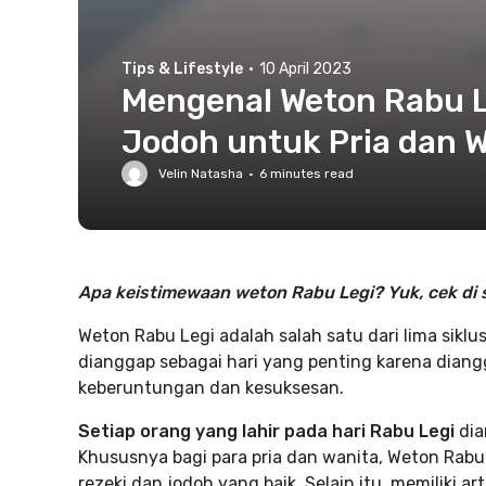
Tips & Lifestyle
·
10 April 2023
Mengenal Weton Rabu Le
Jodoh untuk Pria dan 
Velin Natasha
·
6
minutes read
Apa keistimewaan weton Rabu Legi? Yuk, cek di s
Weton Rabu Legi adalah salah satu dari lima siklu
dianggap sebagai hari yang penting karena diang
keberuntungan dan kesuksesan.
Setiap orang yang lahir pada hari Rabu Legi
dia
Khususnya bagi para pria dan wanita, Weton Rab
rezeki dan jodoh yang baik. Selain itu, memiliki 