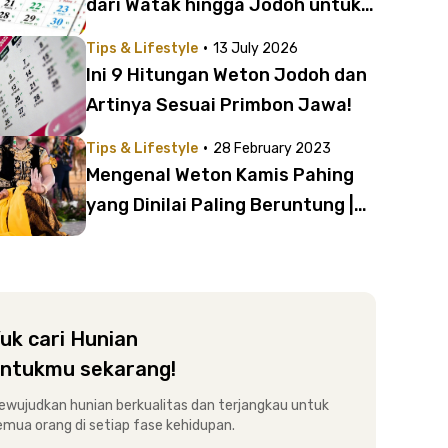
dari Watak hingga Jodoh untuk
Laki-Laki dan Wanita
·
Tips & Lifestyle
13 July 2026
Ini 9 Hitungan Weton Jodoh dan
Artinya Sesuai Primbon Jawa!
·
Tips & Lifestyle
28 February 2023
Mengenal Weton Kamis Pahing
yang Dinilai Paling Beruntung |
Yuk, Cari Tahu Karakter, Rezeki,
dan Jodohnya di Sini!
uk cari Hunian
ntukmu sekarang!
ewujudkan hunian berkualitas dan terjangkau untuk
emua orang di setiap fase kehidupan.